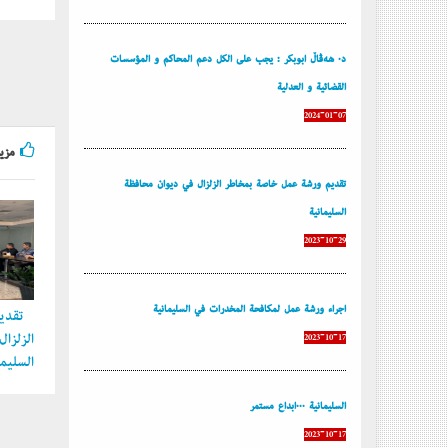
د. هەڤاڵ أبوبكر : يجب على الكل دعم المحاكم و المؤسسات
القضائية و العدلية
2024-01-07
مزيد
تقديم ورشة عمل خاصة بمخاطر الزلزال في ديوان محافظة
السليمانية
2023-10-29
إجراء ورشة عمل لمكافحة المخدرات في السليمانية
تقديم
الزلزا
2023-10-17
السليما
السليمانية ...إبداع مستمر
2023-10-17