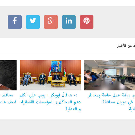
 من الأخبار
 ورشة عمل خاصة بمخاطر
د. هەڤاڵ أبوبكر : يجب على الكل
محافظ ال
ل في ديوان محافظة
دعم المحاكم و المؤسسات القضائية
قصف عاصمة
نية
و العدلية