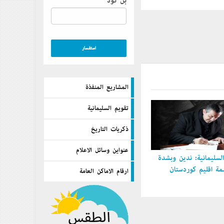
بن كود
المشاريع المنفذة
تقويم السليمانية
ذكريات التاريخ
عنواين وسائل الاعلام
سليمانية: ندين وبشدة
 إقليم كوردستان
ارقام الاماكن العامة