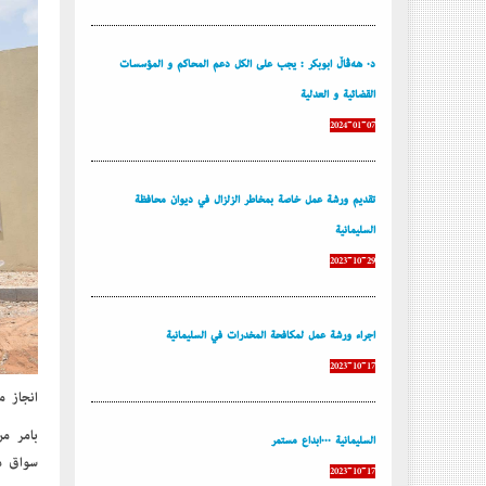
د. هەڤاڵ أبوبكر : يجب على الكل دعم المحاكم و المؤسسات
القضائية و العدلية
2024-01-07
تقديم ورشة عمل خاصة بمخاطر الزلزال في ديوان محافظة
السليمانية
2023-10-29
إجراء ورشة عمل لمكافحة المخدرات في السليمانية
2023-10-17
إنجاز م
بأمر م
السليمانية ...إبداع مستمر
سواق محافظ السليم
2023-10-17