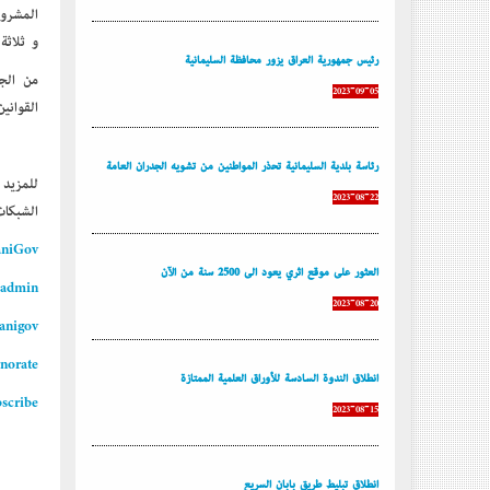
و ثلاثة 
رئيس جمهورية العراق يزور محافظة السليمانية
من الج
2023-09-05
القواني
رئاسة بلدية السليمانية تحذر المواطنين من تشويه الجدران العامة
للمزيد
2023-08-22
الشبكات
maniGov
العثور على موقع أثري يعود إلى 2500 سنة من الآن
admin/
2023-08-20
nigov/
norate/
إنطلاق الندوة السادسة للأوراق العلمية الممتازة
scribe
2023-08-15
إنطلاق تبليط طريق بابان السريع