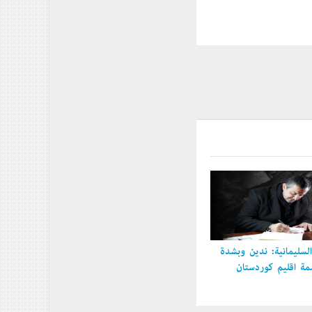
سليمانية: ندين وبشدة
 إقليم كوردستان