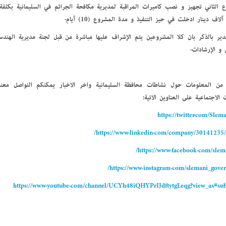
آلاف دينار أدخلت في حيز التنفيذ و مدة المشروع (10) آيام.
دير بالذكر بأن كلا المشروعين يتم الإشراف عليها مباشرة من قبل لجنة مديرية الهن
ن و الإرشادات.
 من المعلومات حول نشاطات محافظة السليمانية وأخر الاخبار يمكنكم التواصل مع
 الاجتماعية على العناوين الاتية:
https://twitter.com/Sle
https://www.linkedin.com/company/30141235/
https://www.facebook.com/slema
https://www.instagram.com/slemani_gover
https://www.youtube.com/channel/UCYh48iQHYPrIJdftytgLeqg?view_as=sub