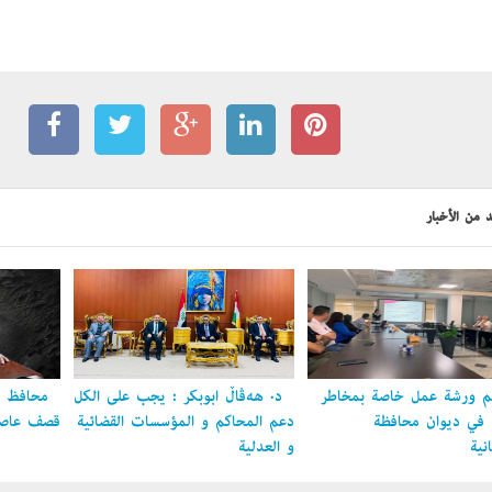
 من الأخبار
 ورشة عمل خاصة بمخاطر
د. هەڤاڵ أبوبكر : يجب على الكل
محافظ ال
ل في ديوان محافظة
دعم المحاكم و المؤسسات القضائية
قصف عاصمة
نية
و العدلية