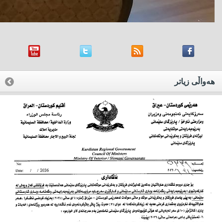
هه‌واڵی زیاتر