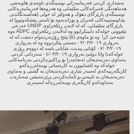
بەشداری کردنی فەرمانبەرانی نوسینگەی ناوەندی هاوبەشی
هەماهەنگی قەیرانەکانی سلێمانی وە هەروەها فەرمانبەرەکانی
نوسینگەی پارێزگای دهۆک و هەولێر لە خولی (هەڵسەنگاندنی
پێداویستییەکانی قەیران و بوژاندنەوە بۆ ئاستی پێشکەوتوو) لە
پارێزگای سلێمانی، کە لە لایەن ڕێکخراوی UNDP خەرجی
تێچوونی خولەکە دابینکرابوو وە لەلایەن ڕێکخراوی ADPC ەوە
جێبەجێ کرا وە بۆ ماوەی (٥) پێنج ڕۆژبەردەوام دەبێت،کە لە
بەرواری ٠٣/٠٣/٢٠١٩ دەستی پێکردووە وە لە بەرواری
٠٧/٠٣/٢٠١٩ کۆتایی پیذیت، شایانی باسە لە دووەم ڕۆژی
خولەکەدا واتا دوێنێ بەرواری ٠٤/٠٣/٢٠١٩ سەردانی کردنی
بەنداوی دەربەندیخان ئەنجامدرا بۆ پراکتیزەکردنی بەرنامەکانی
خولەکە وە ئاشنابوون بە کارەساتی بومەلەرزەکەو
کاریگەرییەکەی لەسەر شاری دەربەندیخان بە گشتی و بەنداوی
دەربەندیخان بە تایبەتی،و ئامادەکردنی پرێزنتەیشن سەبارەت
بەنداوەکەو کاریگەری بومەلەرزەکە لەسەری.