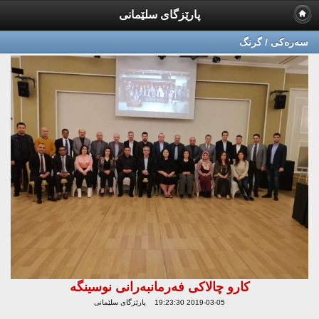
پارێزگای سلێمانی
سه‌ره‌كی / گرنگ
کارو چالاکی فەرمانبەرانی نوسینگە
2019-03-05 19:23:30 پارێزگای سلێمانی