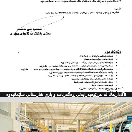
ئاگاداریه‌ك له‌ به‌ڕێوه‌به‌رایه‌تی ڕه‌گه‌زنامه‌ و باری شارستانی سلێمانیه‌وه‌