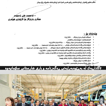
ئاگاداریه‌ك له‌ به‌ڕێوه‌به‌رایه‌تی ڕه‌گه‌زنامه‌ و باری شارستانی سلێمانیه‌وه‌