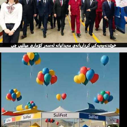
خوێندنەوەیەكی كرداریانەی مەیدانیانە لەسەر كۆماری میللیی چی