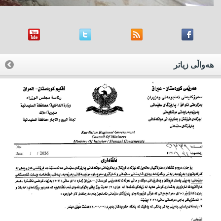
هه‌واڵی زیاتر