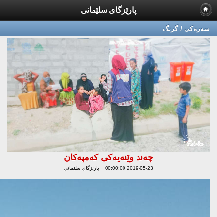
پارێزگای سلێمانی
سه‌ره‌كی / گرنگ
چه‌ند وێنه‌یه‌كی كه‌مپه‌كان
2019-05-23 00:00:00 پارێزگای سلێمانی