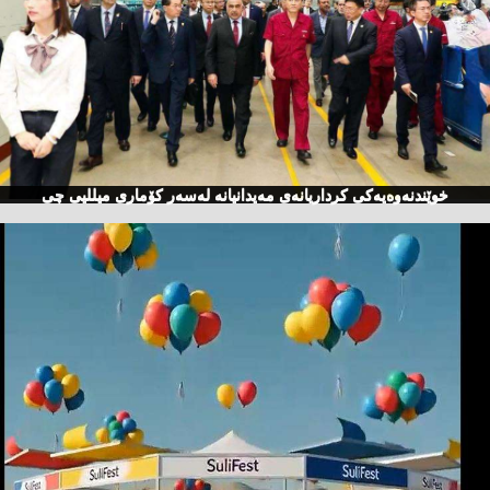
خوێندنەوەیەكی كرداریانەی مەیدانیانە لەسەر كۆماری میللیی چی