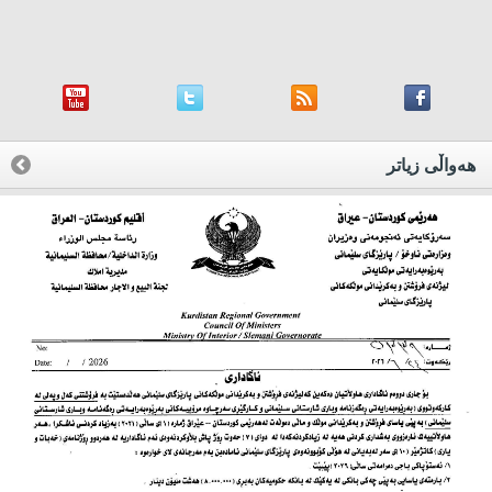
هه‌واڵی زیاتر