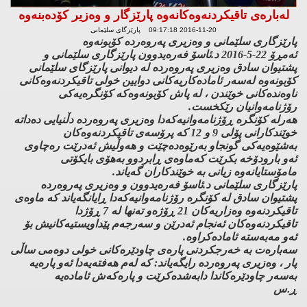
لەبارەی تاقیکردنەوەکانەوە پارێزگار و وەزیر کۆدەبنەوە
2016-11-20 09:17:18 پارێزگای سلێمانی
پارێزگاری سلێمانی و وەزیری پەروەردە کۆبونەوە
ئەمڕۆ 22-5-2016 د.ئاسۆ فەرەیدوون پارێزگاری سلێمانی و
پشتیوان سادق وەزیری پەروەردە لە دیوانی پارێزگای سلێمانی
کۆبونەوە لەسەر ئامادەکاریەکانی دوایین خولی تاقیکردنەوەکانی
ناوەندەکانی خوێندن ، لە پاش کۆبونەوەکە کۆنگرەیەکی
رۆژنامەوانیان رێکخست.
هەرلە کۆنگرە ڕۆژنامەوانیەکەدا وەزیری پەروەردە دڵنیایی دەداتە
خوێندکارانی پۆلی 9 و 12 کە پرۆسەی تاقیکردنەوەکان
بەشێوەیەکی گونجاو بەرێوەدەچێت و هەوڵیش ئەدرێت رەچاوی
ئەو بارودۆخە بکرێت کەماوەی ڕابردوو بەهۆی بایکۆتی
مامۆستایانەوە زیانی بە خوێندکاران گەیاند.
پارێزگاری سلێمانی د.ئاسۆ فەرەیدوون و وەزیری پەروەردە
پشتیوان سادق لە کۆنگرە رۆژنامەوانیەکەدا ڕایانگەیاند کە ماوەی
تاقیکردنەوە وەزاریەکان 21 ڕۆژەو تەنها لە 7 ڕۆژدا
تاقیکردنەوەکان ئەنجام ئەدرێن و سەرجەم پێداویستیەکانیش بۆ
ئەو مەبەستە ئامادەکراوە.
سەبارەت بە خەرجکردنی پارەی چاودێرەکانی خولی دوەمی ساڵی
پار ، وەزیری پەروەردە رایگەیاند: کە لەم هەفتەیەدا ئەو پارەیە
بەسەر چاودێرەکاندا دابەشدەکرێت و پارەکەش ئامادەیە
ڕ.س