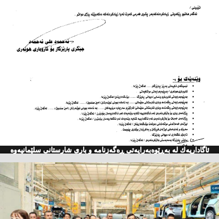
ئاگاداریه‌ك له‌ به‌ڕێوه‌به‌رایه‌تی ڕه‌گه‌زنامه‌ و باری شارستانی سلێمانیه‌وه‌