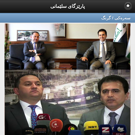
پارێزگای سلێمانی
سه‌ره‌كی / گرنگ