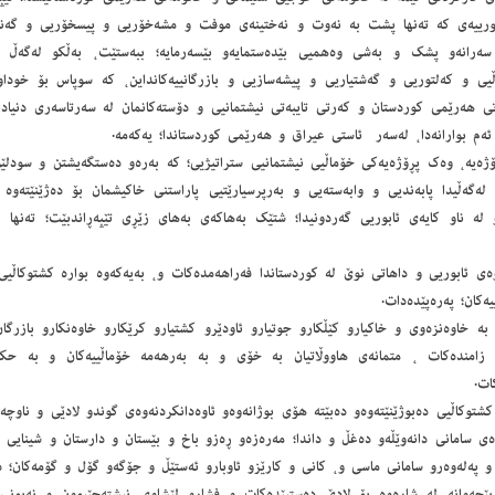
بورییەی كە تەنها پشت بە نەوت و نەختینەی موفت و مشەخۆریی و پیسخۆریی و گەنە
سەرانەو پشك و بەشی وەهمیی بێدەستمایەو بێسەرمایە؛ ببەستێت، بەڵكو لەگەڵ بوژ
یی و كەلتوریی و گەشتیاریی و پیشەسازیی و بازرگانییەكانداین، كە سوپاس بۆ خوداو 
 هەرێمی كوردستان و كەرتی تایبەتی نیشتمانیی و دۆستەكانمان لە سەرتاسەری دنیادا؛ 
ەم بوارانەدا، لەسەر ‌ ئاستی عیراق و هەرێمی كوردستاندا؛ یەكەمە.
ۆژەیە، وەك پڕۆژەیەكی خۆماڵیی نیشتمانیی ستراتیژیی؛ كە بەرەو دەستگەیشتن و سودلێو
لەگەڵیدا پابەندیی و وابەستەیی و بەرپرسیارێتیی پاراستنی خاكیشمان بۆ دەژێنێتەوە
 لە ناو كایەی ئابوریی گەردونیدا؛ شتێك بەهاكەی بەهای زێڕی تێپەڕاندبێت؛ تەنها (
ەی ئابوریی و داهاتی نوێ لە كوردستاندا فەراهەمدەكات و، بەیەكەوە بوارە كشتوكاڵی
ییەكان؛ پەرەپێدەدات.
ی به خاوەنزەوی و خاكیارو كێڵكارو جوتیارو ئاودێرو كشتیارو كرێكارو خاوەنكارو بازرگ
زامندەكات ، متمانەی هاووڵاتیان بە خۆی و بە بەرهەمە خۆماڵییەكان و بە حك
ات.
كشتوكاڵیی دەبوژێنێتەوەو دەبێتە هۆی بوژانەوەو ئاوەدانكردنەوەی گوندو لادێی و ناوچ
ەی سامانی دانەوێڵەو دەغڵ و داندا؛ مەرەزەو ڕەزو باخ و بێستان و دارستان و شینایی 
و پەلەوەرو سامانی ماسی و، كانی و كارێزو ئاوبارو ئەستێڵ و جۆگەو گۆل و گۆمەكان؛ د