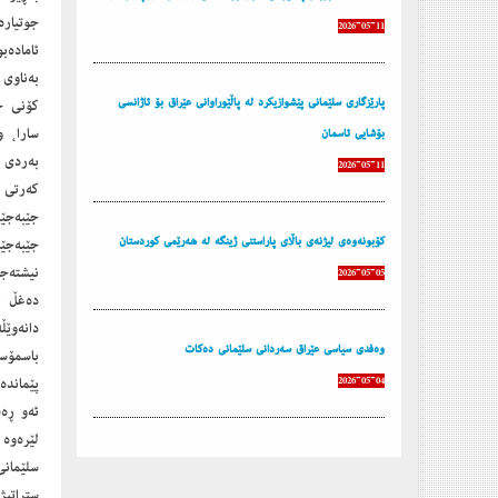
جوتیارە
2026-05-11
ئامادەبو
‎بەناوی
پارێزگاری سلێمانی پێشوازیكرد له‌ پاڵێوراوانی عێراق بۆ ئاژانسی
كۆنی خ
سارا، و
بۆشایی ئاسمان
بەردی 
2026-05-11
كەرتی 
جێبەجێ
كۆبونه‌وه‌ی لیژنه‌ی باڵای پاراستنی ژینگه‌ له‌ هه‌رێمی كوردستان
جێبەجێ
نیشتەج
2026-05-05
دەغڵ ل
دانەوێ
وه‌فدی سیاسی عێراق سه‌ردانی سلێمانی ده‌كات
باسمۆس
2026-05-04
پێماند
ئەو ڕەس
‎لێرەوە
سلێمانی
‎ستراتی