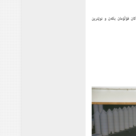
كان فۆڵۆمان بكەن ‌و نوێترین