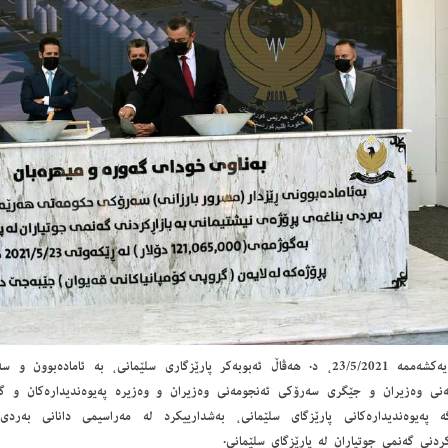
ڕۆژی یەكشەممە 23/5/2021، د. هەڤاڵ ئەبوبەكر پارێزگاری سلێمانی، بە ئامادەب
ەنی وەزیران و جێگری سەرۆكی ئەنجومەنی وەزیران و وەزیرە پەیوەندیدارەكان و گرو
گە پەیوەندیدارەكانی پارێزگای سلێمانی، بەشدارییكرد لە مەراسیمی دانانی بەرد
كردنی گەنمی جوتیاران لە پارێزگای سلێمانی.