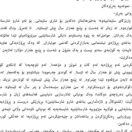
 نمونەییە بەڕێزەكان
وانی بەڕێز..
 پارێزگای سلێمانییەوە؛ بەخێرهاتنتان دەكەین بۆ شاری سلێمانی، بۆ ئەو شارو شارستا
وارەوە، لە زیاتر لە شەست و پێنج هەزار ساڵ پێش ئێستاوە، تا ئەمڕۆ، وەك قەند
ەك بەرانان، جوامێرانە بە پێوە وەستاوەو دایكی شارستانێتیی میزۆپۆتامیای تێدا هاتۆتە 
بناغەی پڕۆژەی نیشتمانیی بەبازاڕكردنی گەنمی جوتیاران، كە وەك پڕۆژەیەكی هاوب
تایبەت بە گوژمەی سەدو بیست و یەك ملیۆن و شەست و پێنج هەزار دۆلار؛ لەلایەن گرو
دەكرێت.
كردنی ئەم پڕۆژەیە لەم كات و شوێن و دۆخەدا، لەم ناوچەیەدا كە لانكەی كۆن
ێبوونی پێش نۆ هەزار ساڵ لە ئێستا، لە گوندی چەرموودا بنیاتناوەو بۆ یەكەمجار لە
ە لایەن مرۆڤەوە تێدا چێنراوە، لە پێنج هەزار ساڵ پێش ئێستاوە لە كونارەی نزیك ب
ڵەكۆكردنەوەی بۆ دروستكراوە، لە سێ هەزارو سێسەدساڵ‌ و پتر ساڵ لە ئێستاوە: م
یانی دەریاچەی دوكاندا؛ وەك بونیاتی تەلارسازیی دنیابینیی فەلسەفەی ژیان و شارست
ەڵێت: (كشتوكاڵ و ئاژەڵداریی بناغەی شارو شارستانێتین)؛ بڕیارێكی دروست و پڕۆژەی
ەنایەتیی و قوڵاییە مێژووییە شارستانێتییە شایستەیەیە كە بونیاتی ئاوەدانی وڵاتی ئێمەی لە
 پیرۆزبایی ڕەنگڕێژكردن و بناغەدانان و جێبەجێكردنی ئەم پڕۆژەیە؛ لە خەڵكی كوردس
 دەكەین.
ژی كاركردنی ئێمە لە حكومەتی خۆجێی سلێمانی و حكومەتی هەرێمی كوردستانیشدا؛ تێپەڕ