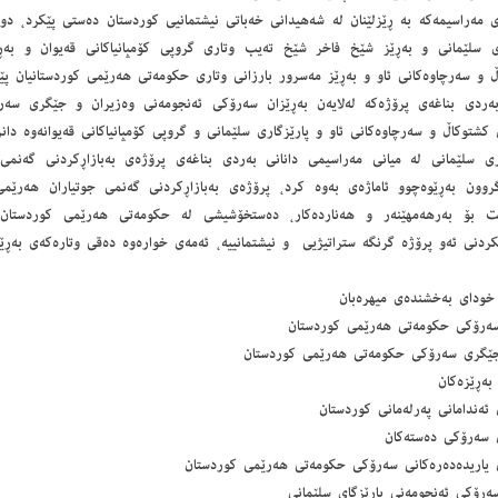
 مەراسیمەكە بە ڕێزلێنان لە شەهیدانی خەباتی نیشتمانیی كوردستان دەستی پێكرد، دوات
ای سلێمانی و بەڕێز شێخ فاخر شێخ تەیب وتاری گروپی كۆمپانیاكانی قەیوان و بەڕێ
ڵ و سەرچاوەكانی ئاو و بەڕێز مەسرور بارزانی وتاری حكومەتی هەرێمی كوردستانیان پ
بەردی بناغەی پرۆژەكە لەلایەن بەڕێزان سەرۆكی ئەنجومەنی وەزیران و جێگری سەر
كشتوكاڵ و سەرچاوەكانی ئاو و پارێزگاری سلێمانی و گروپی كۆمپانیاكانی قەیوانەوە دانرا
اری سلێمانی لە میانی مەراسیمی دانانی بەردی بناغەی پرۆژەی بەبازاڕكردنی گەنمی 
گروون بەڕێوەچوو ئاماژەی بەوە كرد، پرۆژەی بەبازاڕكردنی گەنمی جوتیاران هەرێمی
ت بۆ بەرهەمهێنەر ‌و هەناردەكار، دەستخۆشیشی لە حكومەتی هەرێمی كوردستان 
ردنی ئەو پرۆژە گرنگە ستراتیژیی ‌و نیشتمانییە، ئەمەی خوارەوە دەقی وتارەكەی بەڕێز 
 خودای بەخشندەی میهرەبان
سەرۆكی حكومەتی هەرێمی كوردستان
جێگری سەرۆكی حكومەتی هەرێمی كوردستان
بەڕێزەكان
 ئەندامانی پەرلەمانی كوردستان
ن سەرۆكی دەستەكان
ن یاریدەدەرەكانی سەرۆكی حكومەتی هەرێمی كوردستان
ەرۆكی ئەنجومەنی پارێزگای سلێمانی