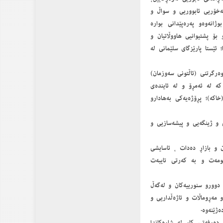
خۆریی ئابووریی و سواڵ و
انەوەو پەرەپێدانی بوارە
بۆ پشتیوانیی هاووڵاتیان و
ئێستا پارێزگای سلێمانی لە
ەرگرتنی (ئاڵتونی سەوزمان)
 كە لە ئەمڕۆ و لە ئایندەی
خاكە)؛ پڕۆژەیەكی بەهادارو
ی و ژینگەیی و پیشەسازیی و
ان و بازاڕ دەدات ، ئاسایشی
ومەت و بە كەرتی تایبەت
ە دوورو سنورییەكان و لەگەڵ
و مەڕوماڵات و ئاژەڵداریی و
ەژێنەوە.