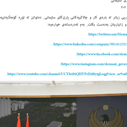
ری سلێمانی
اریی زیاتر لە بارەی كار ‌و چالاكییەكانی پارێزگای سلێمانی، دەتوانن لە تۆڕە كۆمەڵایەتییە
و زانیاریتان بەدەست بگات، بەم ئەدرەسانەی خوارەوە:
https://twitter.com/Sle
https://www.linkedin.com/company/30141235/
https://www.facebook.com/slema
https://www.instagram.com/slemani_gover
https://www.youtube.com/channel/UCYh48iQHYPrIJdftytgLeqg?view_as=sub