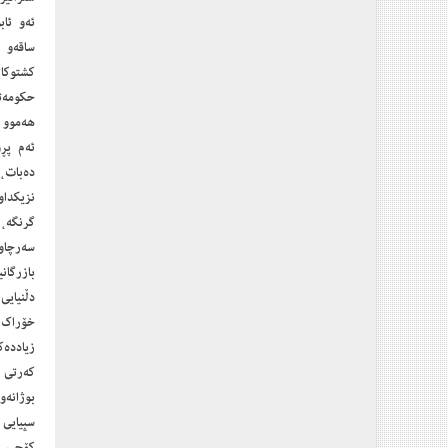
ئەو ئا
ساقەو 
كشتوكاڵ
حكومەتی
هەموو ئ
‎ئەم پڕ
دەبات، 
نزیكداو
گرنگە،
‎سەرچاو
بازرگان
‎دڵنیای
خۆراك 
زیاددەك
‎كەرتی 
بوژانەو
سپیایی 