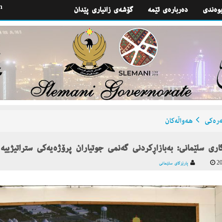
h
یوه‌ندی
گۆشه‌ی زانیاری پێدان
ره‌كی
هه‌واڵه‌كان
گاری سلێمانی: بەبازاڕكردنی گەنمی جوتیاران پرۆژەیەكی ستراتیژییە
20
پارێزگای سلێمانی