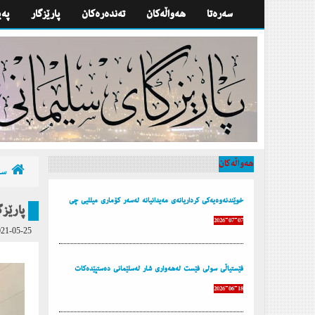
سه‌ره‌تا
هه‌واڵه‌كان
تەندەرەكان
پارێزگار
په‌
هه‌واڵه‌كان
سه‌
خوێندنەوەیەكی كرداریانەی مەیدانیانە لەسەر كۆماری میللیی چی
پارێز
2026-07-07
21-05-25
فێستیاڵی سولی فێست لەهەواری شار لەسلێمانی دەستپێدەكات
2026-06-18