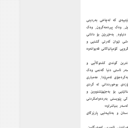
نێتییەی كە لەچاخی بەردینی
یل، وەك پیرەمەگرون، وەك
دنیاوە، بەخێربێن بۆ دانانی
ەشی نێوان كەرتی گشتیی و
پی كۆمپانیاكانی قەیوانەوە
ترین گوندی كشتوكاڵیی و
سەر ئاستی دنیا گەنمی وەك
ەكرەجۆی ئەمڕۆدا، عەمباری
ۆزەی بوخورددانی لە گردی
انێتیی بۆ بەجێهێشتووین و
ەكی پێویستی بەردەوامكردنی
سەر بنیاتنراوە.
تان و بەتایبەتیی پارێزگای
اندنی ئابوریی لەوەڕگایین،