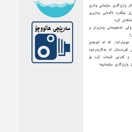
ر پارێزگاری سلێمانی وتاری
ز بێگەرد تاڵەبانی وەزیری
ێشكەش كرد.
ۆكی ئەنجومەنی وەزیران و
.
جوتیاراندا، كە لە ناوچەی
 كوردستان لە بەكاربەرەوە
‌و كەرتی تایبەت كرد بۆ
پارێزگاری سلێمانییە: