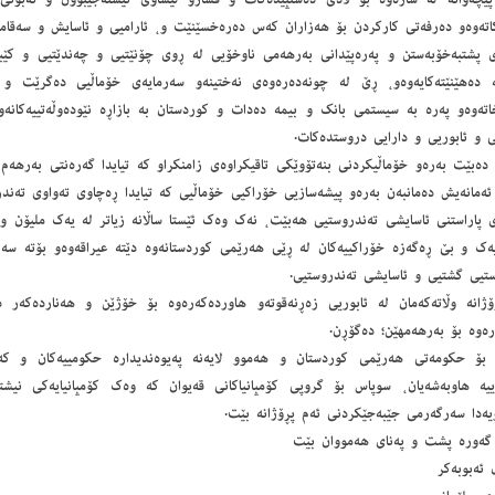
پێچەوانە لە شارەوە بۆ لادێ دەستپێدەكات و فشارو لێشاوی نیشتەجێبوون و نەبونی 
تەوەو دەرفەتی كاركردن بۆ هەزاران كەس دەرەخسێنێت و، ئارامیی و ئاسایش و سەقامگی
ری پشتبەخۆبەستن و پەرەپێدانی بەرهەمی ناوخۆیی لە ڕوی چۆنێتیی و چەندێتیی و كێبڕ
نە دەهێنێتەكایەوەو، ڕێ لە چونەدەرەوەی نەختینەو سەرمایەی خۆماڵیی دەگرێت و
تەوەو پەرە بە سیستمی بانك و بیمە دەدات و كوردستان بە بازاڕە نێودەوڵەتییەكانەو
 و ئابوریی و دارایی دروستدەكات.
 دەبێت بەرەو خۆماڵیكردنی بنەتۆوێكی تاقیكراوەی زامنكراو كە تیایدا گەرەنتی بەرهەم
ەمانەیش دەمانبەن بەرەو پیشەسازیی خۆراكیی خۆماڵیی كە تیایدا ڕەچاوی تەواوی تەندر
ی پاراستنی ئاسایشی تەندروستیی هەبێت، نەك وەك ئێستا ساڵانە زیاتر لە یەك ملیۆن و
ەك و بێ ڕەگەزە خۆراكییەكان لە ڕێی هەرێمی كوردستانەوە دێتە عیراقەوەو بۆتە سە
ستیی گشتیی و ئاسایشی تەندروستیی.
ڕۆژانە وڵاتەكەمان لە ئابوریی زەڕنەقوتەو هاوردەكەرەوە بۆ خۆژێن و هەناردەكەر د
رەوە بۆ بەرهەمهێن؛ دەگۆڕن.
 بۆ حكومەتی هەرێمی كوردستان و هەموو لایەنە پەیوەندیدارە حكومییەكان و كە
ژییە هاوبەشەیان، سوپاس بۆ گروپی كۆمپانیاكانی قەیوان كە وەك كۆمپانیایەكی نیش
ویەدا سەرگەرمی جێبەجێكردنی ئەم پڕۆژانە بێت.
 ئەبوبەكر