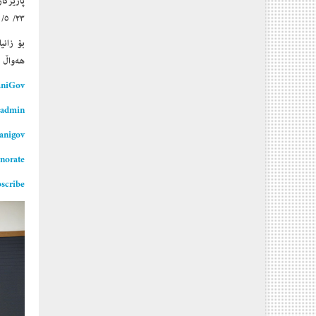
پارێزگا
٢٣/ ٥/ ٢٠٢
بۆ زانی
هەواڵ ‌
maniGov
admin/
nigov/
norate/
scribe