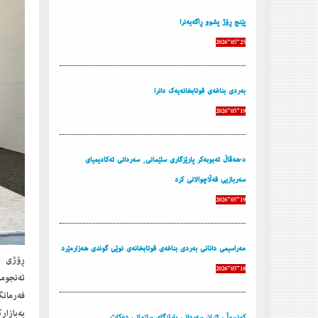
پێنج ڕۆژ پشوو ڕاگه‌یه‌نرا
2026-05-25
به‌ردی بناغه‌ی قوتابخانه‌یه‌ك دانرا
2026-05-19
د.هەڤاڵ ئەبوبەکر پارێزگاری سلێمانی، سەردانی ئەکادیمیای
سەربازیی قەڵاچوالانی کرد
2026-05-19
مه‌راسیمی دانانی به‌ردی بناغه‌ی قوتابخانه‌ی نوێی گوندی هه‌زارمێرد
2026-05-18
ئەنجوم
فەرمان
بەبازاڕ
كونسوڵی ئێران سه‌ردانی پارێزگای سلێمانی ده‌كات