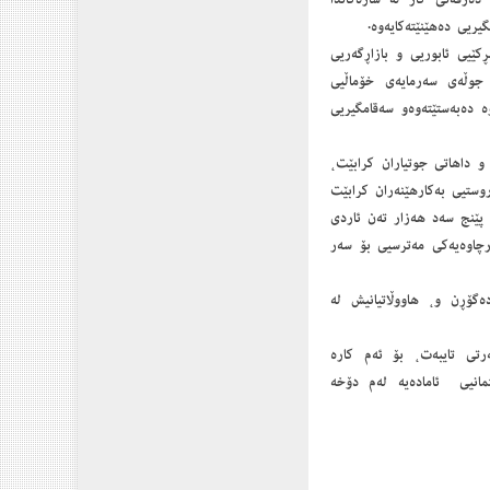
دەرفەتی كار لە شارەكاندا
ریی دەهێنێتەكایەوە.
كێیی ئابوریی و بازاڕگەریی
 جوڵەی سەرمایەی خۆماڵیی
ە دەبەستێتەوەو سەقامگیریی
 و داهاتی جوتیاران كرابێت،
وستیی بەكارهێنەران كرابێت
 پێنج سەد هەزار تەن ئاردی
رچاوەیەكی مەترسیی بۆ سەر
ەگۆڕن و، هاووڵاتیانیش لە
رتی تایبەت، بۆ ئەم كارە
تمانیی ئامادەیە لەم دۆخە