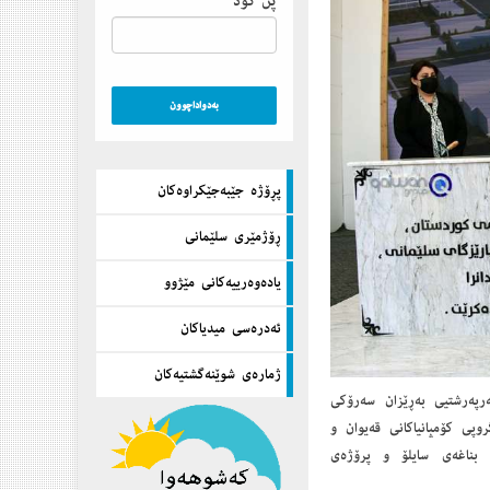
پن كۆد
پڕۆژه‌ جێبه‌جێكراوه‌كان
ڕۆژمێری سلێمانی
یاده‌وه‌رییه‌كانی مێژوو
ئه‌دره‌سی میدیاكان
ژماره‌ی شوێنه‌گشتیه‌كان
وون و سەرپەرشتیی بەڕێزان سەرۆكی
پی كۆمپانیاكانی قەیوان و
ی بناغەی سایلۆ و پرۆژەی