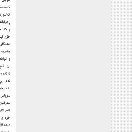
‎كۆچی 
كەمدەكا
‎كەلتو
ڕەوایا
ڕێكدەخا
خۆراكیی
‎هەنگاو
هەموو ئ
و توانا
بێ كەپ
تەندرو
‎ئەم پ
بەكاربە
‎سوپاس
ستراتی
قەیرانا
د.هەڤاڵ