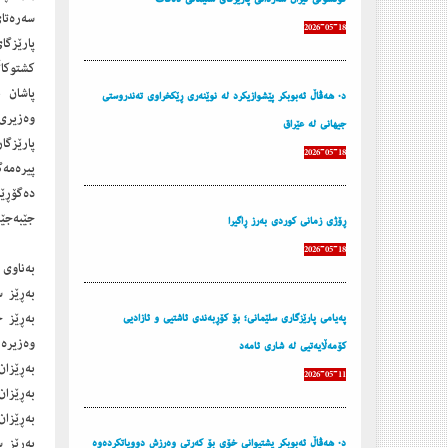
سەرەتای
2026-05-18
پارێزگ
كشتوكا
پاشان 
د. هه‌ڤاڵ ئه‌بوبكر پێشوازیكرد له‌ نوێنه‌ری ڕێكخراوی ته‌ندروستی
وەزیری 
جیهانی له‌ عێراق
پارێزگ
2026-05-18
پیرەمە
دەگۆڕێ
جێبەجێك
ڕۆژی زمانی كوردی به‌رز ڕاگیرا
2026-05-18
بەناوی
بەڕێز 
بەڕێز 
پەیامی پارێزگاری سلێمانی؛ بۆ کۆڕبەندی ئاشتیی و ئازادیی
وەزیرە 
کۆمەڵایەتیی لە شاری ئامەد
بەڕێزان
2026-05-11
بەڕێزا
بەڕێزا
بەڕێز س
د. هه‌ڤاڵ ئه‌بوبكر پشتیوانی خۆی بۆ كه‌رتی وه‌رزش دووپاتكرده‌وه‌