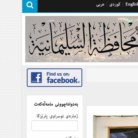
Englis
|
كوردی
|
عربی
بەدواداچوونى مامەڵەكەت
ژمارەى نوسراوى پارێزگا