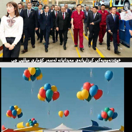
خوێندنەوەیەكی كرداریانەی مەیدانیانە لەسەر كۆماری میللیی چی