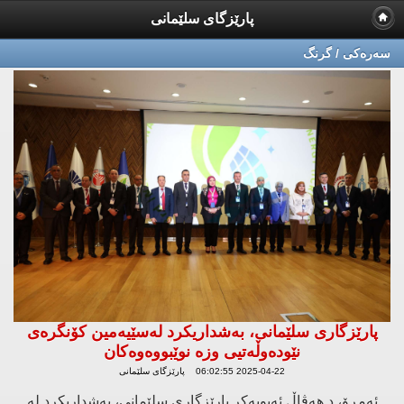
پارێزگای سلێمانی
سه‌ره‌كی / گرنگ
پارێزگاری سلێمانی، بەشداریکرد لەسێیەمین کۆنگرەی
نێودەوڵەتیی وزە نوێبووەوەکان
2025-04-22 06:02:55 پارێزگای سلێمانی
ئەمڕۆ، د.هەڤاڵ ئەبوبەکر پارێزگاری سلێمانی، بەشداریکرد لە