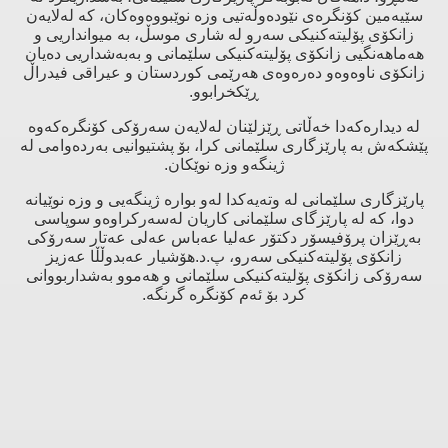
سێیەمین کۆنگرەی نێودەوڵەتیی وزە نوێبووەوەکان، کە لەلایەن
زانکۆی پۆلیتەکنیکی سەرو لە شاری موسڵ، بە میوانداریی و
هەماهەنگیی زانکۆی پۆلیتەکنیکی سلێمانی و بەبەشداریی دەیان
زانکۆی ناوەوەو دەرەوەی هەرێمی کوردستان و عیراقی فیدراڵ
ڕێکخرابوو.
لە دیدارەکەدا خەڵاتی ڕێزلێنان لەلایەن سەرۆکی کۆنگرەکەوە
پێشکەش بە پارێزگاری سلێمانی کرا، بۆ پشتیوانیی بەردەوامی لە
ژینگەو وزە نوێکان.
پارێزگاری سلێمانی لە وتەیەکدا لەو بوارە ژینگەیی و وزە نوێیانە
دوا، کە لە پارێزگای سلێمانی کاریان لەسەرکراوەو سوپاسی
بەڕێزان پرۆفیسۆر دکتۆر عەلیا عەباس عەلی عەتار سەرۆکی
زانکۆی پۆلیتەکنیکی سەرو، پ.د.هۆشیار عەبدوڵڵا عەزیز
سەرۆکی زانکۆی پۆلیتەکنیکی سلێمانی و هەموو بەشداربووانی
کرد بۆ ئەم کۆنگرە گرنگە.