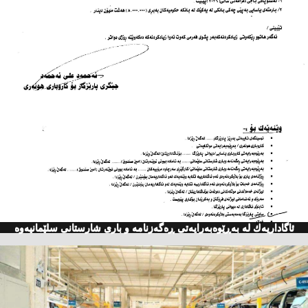
ئاگاداریه‌ك له‌ به‌ڕێوه‌به‌رایه‌تی ڕه‌گه‌زنامه‌ و باری شارستانی سلێمانیه‌وه‌