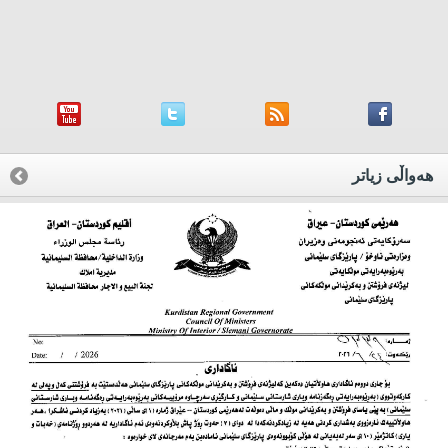
هه‌واڵی زیاتر