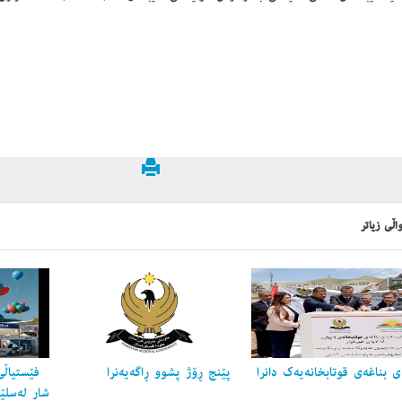
اڵی زیاتر
 بناغه‌ی قوتابخانه‌یه‌ك دانرا
پێنج ڕۆژ پشوو ڕاگه‌یه‌نرا
فێستیاڵی
شار لەسلێ