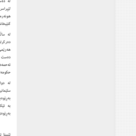
لێپراسر
هونه‌رم
کتێبخانه‌دا، که پێش
هه‌رێمی
ده‌ست ب
ئه‌حمه‌
حکومه‌‌تی هه‌رێمیش له‌ س
له دوای
به‌ڕێوه
به‌ڕێوه‌‌
ئێستا ته‌نی