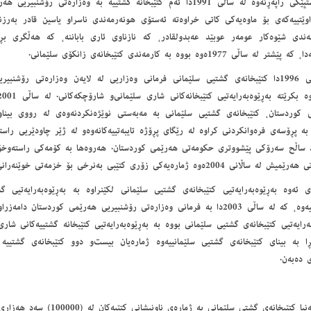
له ده‌ستپێکی راپه‌ڕنه‌وه له ساڵی 1991دا ئه‌م کتێبخانه گشتییه به وه‌زاره‌تی ر
اوێتییه‌که‌ی بۆ ماوه‌یه‌‌کی کاتی خراوه‌ته ئه‌ستۆی هونه‌رمه‌ند‌ی ناسراو یاسین قادر به‌ر
ه‌ندی شێوه‌کار عومه‌ر عوبێد عه‌بدولقادر، که نازناوی ئاری باباننه‌، که هه‌ڵگری بڕ
تر له ساڵی 1977ه‌وه بووه به کارمه‌ندی کتێبخانه‌ی زانکۆی سلێمانی.
له ساڵی 1996دا کتێبخانه‌‌ی گشتیی سلێمانی فرمانی وه‌زاریی له لایه‌ن وه‌زاره‌تی رۆشن
 کوردستان، کتێبخانه‌‌ی گشتیی سلێمانی به مه‌به‌ستی نوێژه‌نکردنه‌وه‌ی له رووی بیناو ک
ه پڕۆسه‌‌ی فره‌وانکردنی کراوه له رێگای پڕۆژه‌ تایبه‌تییه‌کانه‌وه‌و له ژێر چاودێریی راست
د ساڵح سه‌رۆکی پێشووتری حکومه‌تی هه‌رێمی کوردستان. هه‌روه‌ها به کۆمه‌کی راسته‌وخۆی ب
اڵانی 2004ه‌وه ژماره‌یه‌کی زۆری کتێبی به‌نرخی بۆ خزمه‌تی خوێنه‌رانی بۆ دابین کراوه.
 ئه‌وه به‌ڕێوه‌به‌رایه‌‌تیی کتێبخانه‌‌ی گشتیی سلێمانی لکێنراوه به به‌ڕێوه‌به‌رایه‌تیی
سلێمانییه‌وه، که له ساڵی 2003دا به فرمانی وه‌زاره‌تی رۆشنبیریی هه‌‌رێمی کوردستان د
‌به‌رایه‌تیی کتێبخانه‌ی گشتیی سلێمانی بووه به به‌ڕێوه‌به‌رایه‌تیی کتێبخانه‌ گشتییه‌کانی شا
ی ده‌‌به‌ن.
ا كتێبخانه‌ی گشتی سلێمانی به ژماره‌ی ناونیشانی کتێبه‌کان له (100000) سه‌د هه‌زاری تێپه‌ڕی کردووه.