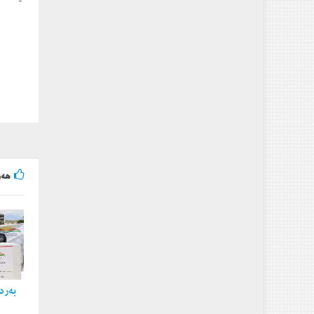
هه‌و
به‌ردی