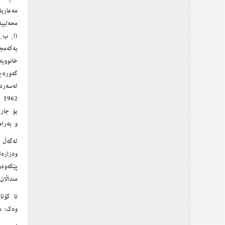
مەعاری
محەلییە
(أ، ب، 
یەكەمج
خانووی
گەورە.پ
1962 لەو شوێنە مایەوە.
و بەرا
له‌گه‌ڵ
وه‌زاره
پێکه‌وه
منداڵان
وه‌ک: م