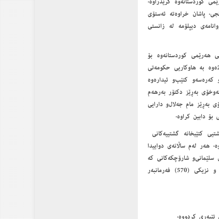
ۆشنبیریی هه‌رێمی کوردستانه‌وه گرێدراوه.
زنجی. پاشان خراوه‌ته ئه‌ستۆی
وانامه‌ی دیپلۆمه له زانستی
بیریی هه‌رێمی کوردستانه‌وه بۆ
ده‌رکراوه بکرێته به‌ڕێوه‌به‌رایه‌تیی کتێبخانه‌کانی شاری سلێمانی‌و شارۆچکه‌کانی. له ساڵی 2001ه‌وه به هاوکاریی حکومه‌تی
ه‌ره‌سه‌و کتێب‌و ئیداره‌وه
ه‌وخۆی به‌ڕێز دکتۆر به‌رهه‌م
ه‌ڕێز مام جه‌لال‌و دارایی‌‌
 گشتیی کتێبخانه گشتییه‌کانی
امه‌زراوه. هه‌ر له‌م ساڵانه‌ی دواییدا
ری سلێمانی‌و شارۆچکه‌کانی كه‌
به تێکڕا به بینای کتێبخانه‌ی گشتیی سلێمانییه‌وه ژماره‌یان بیست‌و دوو کتێبخانه‌ی گشتییه و نزیکی (570) فه‌رمانبه‌ر