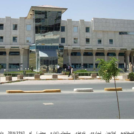
ئەم كتێبخانەیە 