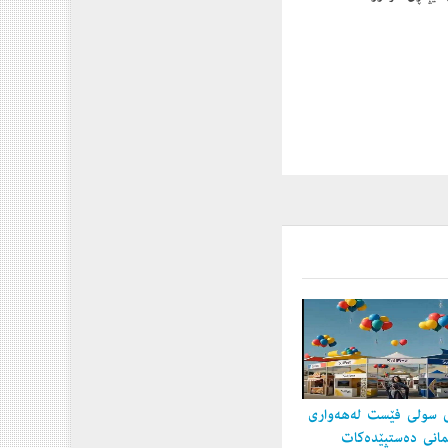
 سولی فێست لەهەواری
مانی دەستپێدەكات