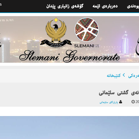
h
یوه‌ندی
گۆشه‌ی زانیاری پێدان
ره‌كی
كتێبخانه‌
انەى گشتى سلێمانى
20
پارێزگای سلێمانی