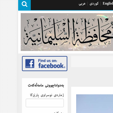
Englis
|
كوردی
|
عربی
بەدواداچوونى مامەڵەكەت
ژمارەى نوسراوى پارێزگا