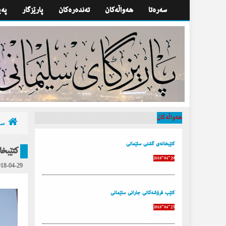
سه‌ره‌تا
هه‌واڵه‌كان
تەندەرەكان
پارێزگار
په‌
هه‌واڵه‌كان
سه‌
كتێبخانەى گشتى سلێمانى
كتێبخ
2018-04-29
18-04-29
كتێب فرۆشەكانی جارانی سلێمانی
2018-04-25