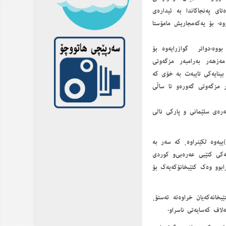
اى پەنجاكاندا بە ئیدارەى
وه. بۆ یه‌که‌مجاریش مامۆستا
ووە.دواتر گوازرایەوە بۆ
ەزهەر بەرامبەر مزگەوتى
 بینایەكى تایبەت بە خۆى كە
ى 1954-1957) دروست كرا، بەرامبەر مزگەوتى گەورەو تا ساڵى
یك كارگەى جگەرەى سلێمانى و پاركى نالى
)‌ییه‌وه لکێنراوه، که سه‌ر به
یه‌کی کتێبی عه‌ره‌بی‌و کوردی
ابوو وه‌ک کتێبخانۆکه‌یه‌ک بۆ
ی کتێبخانه‌که‌یان خراوه‌ته ئه‌ستۆ،
لاف که‌سایه‌تی ناسراو.