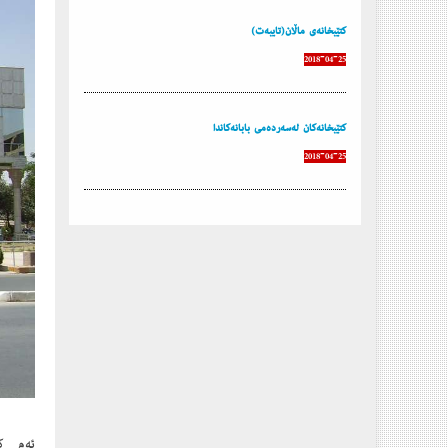
كتێبخانەی ماڵان(تایبەت)
2018-04-25
كتێبخانەكان لەسەردەمی بابانەكاندا
2018-04-25