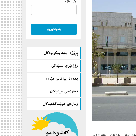
پن كۆد
پڕۆژه‌ جێبه‌جێكراوه‌كان
ڕۆژمێری سلێمانی
یاده‌وه‌رییه‌كانی مێژوو
ئه‌دره‌سی میدیاكان
ژماره‌ی شوێنه‌گشتیه‌كان
لەلایەن ئیدارەى ناوخۆى سلێمانى(ادارە محلى) لە 30/6/1943 دامەزراوە لەلایەن وەزارەتى