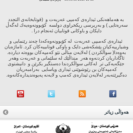
بە هەماهەنكی ئیدارەی كەمپى عەربەت و (قوتابخانەی التجدد
سەرەتایی ) و بەربرسی ریكخراوی دولسە كۆبوونەوەیەك لەگەڵ
دایكان و باوكانی قوتابیان ئەنجام درا .
ئیدارەی كەمبپى عەربەت لە كۆبوونەوەكەدا چەند رێنمایی و
وشیارییەکیان پێشکەشى دایک و باوکى قوتابییەکان کرد. ئاماژەیان
بەوەدا( سواڵكردن ) لەلایەن مناڵى نێو کەمپەکان بووەتە دیاردە.
ئاگاداریان كردنەوە هەر منداڵێك لە سلێمانی و عەربەت وهەر
جێگەیەکى تر لەکاتى سواڵکردندا دەستگیر بکرێن و دانیشتوی
كەمپەکان بن رێوشوێنى ئیداری ویاسایی بەرامبەریان
دەگیرێتەبەر لەلایەن ئیدارەى کەمپ و لایەنە پەیوەندیدارەکانەوە.
هه‌واڵی زیاتر