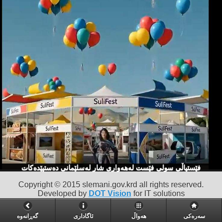
فێستیاڵی سولی فێست لەهەواری شار لەسلێمانی دەستپێدەكات
Copyright © 2015 slemani.gov.krd all rights reserved.
Developed by
DOT Vision
for IT solutions
سەرەکی
هەواڵ
ئاگاداری
گه‌ڕانه‌وه‌