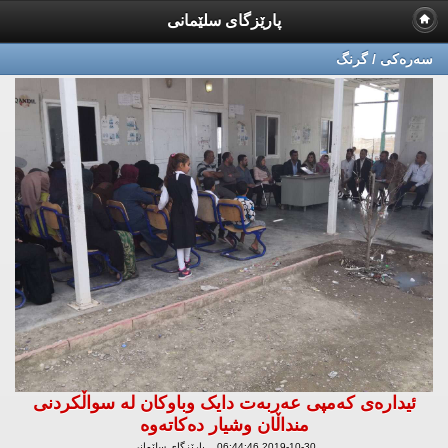
پارێزگای سلێمانی
سه‌ره‌كی / گرنگ
ئیدارەى کەمپى عەربەت دایک وباوکان لە سواڵکردنى
منداڵان وشیار دەکاتەوە
2019-10-30 06:44:46 پارێزگای سلێمانی