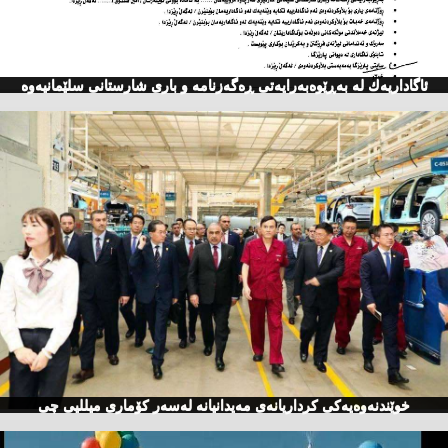
ئاگاداریه‌ك له‌ به‌ڕێوه‌به‌رایه‌تی ڕه‌گه‌زنامه‌ و باری شارستانی سلێمانیه‌وه‌
خوێندنەوەیەكی كرداریانەی مەیدانیانە لەسەر كۆماری میللیی چی