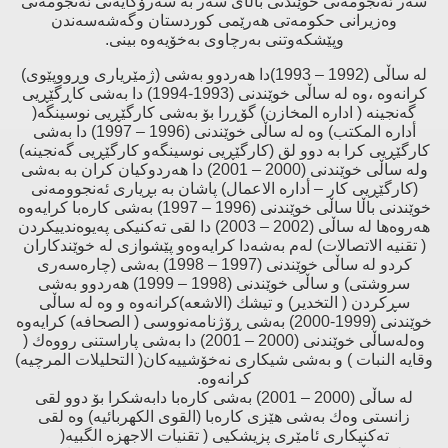
سەر ئەنجومەنی خوێندنی باڵای سەر بە سەرۆكایەتی ئەنجومەنی
وەزیرانی حكومەتی هەرێمی كوردستان وگەشەسەندن
وپێشكەوتنی بەرچاوی بەخۆیەوە بینی
.
لە ساڵی (1992 – 1993)دا هەردوو بەشی (ژمێریاری وڕووپێوی)
كرانەوە ،وە لە ساڵی خوێندنی (1993-1994) دا بەشی كاڕگێڕیی
گەنجینە ( ادارە المخازن) گۆڕرا بۆ بەشی كارگێڕیی نوسینگە(
أدارە المكتب) وە لە ساڵی خوێندنی (1996 – 1997) دا بەشی
كارگێڕیی كرا بە دوو لق (كارگێڕیی نوسینگەو كارگێڕیی گەنجینە)
ولە ساڵی خوێندنی (2000 – 2001) دا هەردوكیان كران بە بەشی
(كارگێڕیی كار – أدارە الاعمال) پاشان بە بڕیاری ئەنجوومەنی
خوێندنی باڵا ساڵی خوێندنی (1996 – 1997) بەشی كارەبا كرایەوە
هەروەها لە ساڵی (2002 – 2003) دا لقی تەكنیكی پەیوەندییكردن
( تقنیە الاتصالات) لەم بەشەدا كرایەوەو پێشوازی لە خوێندكاران
كردو لە ساڵی خوێندنی (1997 – 1998) بەشی (چارەسەری
سروشتی) و ساڵی خوێندنی (1998 – 1999) هەردوو بەشی
سڕكردن ( التخدیر) و تیشك (الاشعە)كرانەوە و وە لە ساڵی
خوێندنی (1999-2000) بەشی ڕۆژنامەنووسی ( الصحافە) كرایەوە
وەلەساڵی خوێندنی (2000 – 2001) دا بەشی پاراستنی رووەك (
وقایە النبات ) و بەشی شیكاری نەخۆشییەكان( التحلیلات المرچیە)
كرانەوە
.
لە ساڵی (2000 – 2001) بەشی كارەبا دابەشكرا بۆ دوو لقی
زانستی وەك بەشی هێزی كارەبا (القوی الكهربائیە) وە لقی
تەكنیكاری ئامێری پزیشكیی ( تقنیات الاجهزە الگبیە
)