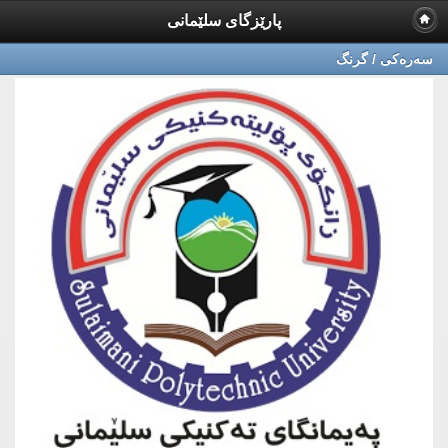
پارێزگای سلێمانی
سه‌ره‌كی / گرنگ