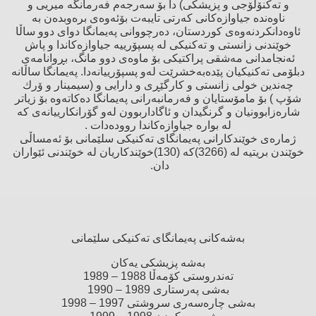
و تەكنۆلۆجی و پزیشكی) دا بۆ سەرجەم فەرمانگە میریی و
ناوەندە جیاوازەكانی كەرتی تایبەت بۆئەوەی برەوبدەن بە
ئاوەدانكردنەوەی كوردستان، دەرچووانی پەیمانگا دوای دوو ساڵا
خوێندنی زانستی و تەكنیكی لە پسپۆرییە جیاوازەكاندا و پاش
ئەنجامدانی مەشقی پراكتیكی بۆ ماوەی دوو مانگ، بڕوانامەی
دبلۆمی تەكنیكیان پێدەبەخشرێت لەو پسپۆرییانەدا. پەیمانگا ساڵانە
چەندین خولی زانستی و كارگێڕی و دارایی و (سیمینار و ۆرك
شۆپ ) بۆ مامۆستایان و فەرمانبەرانی پەیمانگا دەكاتەوە بۆ زیاتر
شارەزابوونیان و گرنگیدان و ئاگاداربوون لەو گۆرانكارییانەی كە
لە بوارە جیاوازەكاندا روودەدات
.
ژمارەی خوێندكارانی پەیمانگای تەكنیكی سلێمانی بۆ ئەمساڵی
خوێندن بریتیە لە (3266)كە (130)خوێندكاریان لە خوێندنی ئێواران
دان
.
بەشەكانی پەیمانگای تەكنیكی سلێمانی
بەشە پزیشكی یەكان
تەندروستی كۆمەڵا 1988 – 1989
بەشی پەرستاری 1989 – 1990
بەشی چارەسەری سروشتی 1997 – 1998