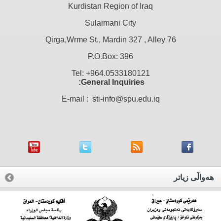
Kurdistan Region of Iraq
Sulaimani City
Qirga,Wrme St., Mardin 327 , Alley 76
P.O.Box: 396
Tel: +964.0533180121
General Inquiries:
E-mail : sti-info@spu.edu.iq
هه‌واڵی زیاتر