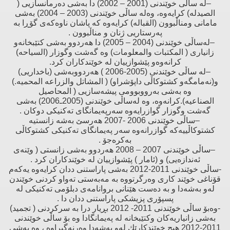
–
لە ساڵی خوێندنی (2001 – 2002) دا بەشی دەرمانسازیی (
الصیدلە) كرایەوە، وەلە ساڵی خوێندنی (2003 – 2004) بەشی
مامانی ومناڵبوون (القبالە) كرایەوە كە پاشان ناوەكەی گۆڕا بە
پەرستاریی ژنان و مناڵبوون
.
–
لەساڵی خوێندنی (2004 – 2005) دا هەردوو بەشی كتێبخانەو
زانیاری ( المكتبات والمعلومات) وە گەشت وگوزار (السیاحە)
كرانەوەو پێشوازییان لە خوێندكاران كرد
.
–
لە ساڵی خوێندنی (2005-2006 ) هەردووبەشی (باخداریی)
و(نەمامگەو كشتوكاڵی داپۆشراو) ( المشاتل والزراعە المحمیە.)
وە بەشی بەرووبوومی پیشەسازیی ( المحاصیل
الصناعیە).كرانەوە، وە لەساڵی خوێندنی (2005ـ2006) بەشی
گەشت وگوزار گوازرایەوە سەرپەیمانگای تەكنیكی دوكان
.
–
ساڵی خوێندنی 2006 -2007 هەرسێ‌ بەشە زانستیە
كشتوكاڵییەكە گوازرانەوە سەر پەیمانگای تەكنیكی كشتوكاڵی
بەكرەجۆ
.
–
ساڵی خوێندنی 2007 – 2008 هەردوو بەشی زانستی ( وێنەی
ئەندازەیی) و (ئامار ) پێشوازییان لە خوێندكاران كرد
.
-
ساڵی خوێندنی 2011-2012 بەشی پاراستنی ددان كرایەوە یەكەم
قۆناغی خوێند كاری وەرگرتووە بە مەبەستی تەواو كردنی خوێندن
لەو بەشەدا و بە دەست هێنانی بروانامەی دبلۆمی تەكنیكی لە
پسپۆری پزیشكی پاراستنی ددان دا
.
-
وەبۆ ساڵی خوێندنی 2011- 2012 بڕیار درا بە سركردنی ( تجمید)
بەشی زانیاریەكان وكتێبخانە لە پەیمانگادا وە بۆ ساڵی خوێندنی
2011-2012 هیچ خوێندكارێك لەو بەشەدا وەرنەگیراوە ، وە بەشی