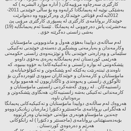
كارگێری سەرچاوە مرۆییەكان ( أدارە موارد البشریە ) كە
بەشێكی نوێیە لە پەیمانگادا كرایەوە وە بۆ ساڵی خوێندنی 2011-
2012یەكەم قۆناغی خوێندكاری وەرگرتووە وە دەتوانرێت
خوێندكار بروانامەی كارگێری لە پسپۆری كارگێری مرۆیی پێ‌
ببەخشرێت پاش دەرچوونی لە پەیمانگا . ئێستا ئەم پەیمانگایە (19)
بەشی زانستی دەگرێتە خۆی
.
لەم ساڵانەی دواییدا بەهۆی هەوڵ و ماندوبوونی مامۆستایان
وكارمەندان و بەیارمەتی وپشتگیری دەستەی خوێندنی تەكنیكی
سلێمانی و وەزارەتی خوێندنی باڵا و توێژینەوەی زانستی حكومەتی
هەرێمی كوردستان ئەم پەیمانگایە پەرەی بەخۆی داوەو
پێشكەوتنی لە بوارە زانستی و تەكنیكیەكاندا بە خۆوە بینیوە، كە
ناوەندی ئینتەرنێت یەكێكە لەو پێشكەوتن و تەكنۆلۆجیایانەی
مامۆستایان و كارمەندان و خوێندكاران سوودی لێوەردەگرن بۆ
ئاڵوگۆڕِی زانستی و پەیوەندی و ئاگاداربوون لە هەموو بوارە
زانستییەكان . لە رووی گەشەكردنی زانستیی مامۆستایان و
كارمەندانی تەكنیكی بەشە زانستییەكان، هەنگاوی پێشكەوتن و
برەودانیان ناوە،
هەروەك لەم ساڵانەی دواییدا مامۆستایان و تەكنیكیەكانی پەیمانگا
لە هەڵگرانی بڕوانامەی ماجستێرو دكتۆرا ژمارەیان زیادیكردووەو
چەندین مامۆستاو هونەری مۆڵەتی خوێندنیان وەرگرتووە
بۆبەدەستهێنانی بڕوانامەی (ماجستێر و دكتۆرا ) لە زانكۆكانی
هەرێم و دەرەوەی كوردستان
.