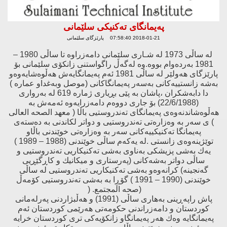
پەیمانگای تەكنیكی سلێمانی
2018-01-21 07:58:40 پارێزگای سلێمانی
لە ساڵی 1973 لە شـاری سلێمانی دامەزراوە تا ساڵی 1980 –
1981 بەردەوام بووە.وە لەگەڵ راگواستنی زانكۆی سلێمانی بۆ
پارێزگای هەولێر لە ساڵی 1981 ئەم پەیمانگایەش هەڵوەشایەوەو
بەشە زانستییەكانی بەسەر پەیمانگاكانی (موصل وبەغداو عمارە )
دا دابەشكران ،پاشان بە پێی بڕیاری ژمارە 619 لە بەرواری
(22/6/1988) بۆ جاری دووەم دامەزرایەوە ئەمەش بە
هەڵوەشاندنەوەی پەیمانگای تەندروستیی باڵا ( معهد الصحە العالی
) ی سەر بە وەزارەتی تەندروستیی و دواتر لكاندنی بە دەستەی
پەیمانگا تەكنیكییەكانی سەر بە وەزارەتی خوێندنی باڵاو
توێژینەوەی زانستی .لە یەكەم ساڵی خوێندنی (1988 – 1989 )
یەك بەشی پزیشكی بەناوی بەشی تەكنیكاریی تەندروستیی و
ساڵی دواتر بەشەكانی (پەرستاری و میكانیك و كاڕگێڕیی
گەنجینە) كرانەوەو بەشی تەكنیكاریی تەندروستیی لە ساڵی
خوێندنی (1990 – 1991 ) گۆڕِا بە بەشی تەندروستیی كۆمەڵ
(صحە المجتمع
) .
پاش راپەڕینی بەهاری ساڵی (1991) و هەڵبژاردنی پەرلەمانی
كوردستان و دامەزراندنی حكومەتی هەرێمی كوردستان ئەم
پەیمانگایە وەك هەر پەیمانگاو زانكۆیەكی تری كوردستان خرایە