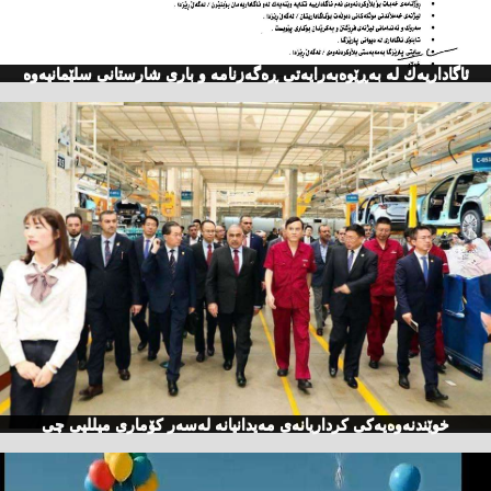
ئاگاداریه‌ك له‌ به‌ڕێوه‌به‌رایه‌تی ڕه‌گه‌زنامه‌ و باری شارستانی سلێمانیه‌وه‌
خوێندنەوەیەكی كرداریانەی مەیدانیانە لەسەر كۆماری میللیی چی