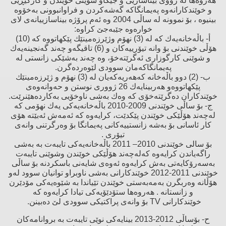
هەروەها لە رووی بیناسازیی و جێگاو شوێنی خوێندن و كارگێڕیی
و خوێندكارانەوە پەیمانگاكە گەشەكردن و فراوانبوونی بەخۆوە
بینیوە ، بۆ نموونە لە ساڵی 2004 وە ئەم پرۆژە بیناسازییانەی لای
خوارەوە جێبەجێ‌ كراوە
:
أ‌- باڵەخانەیەك كە لە (3) نهۆم وژێرزەمینێك پێكهاتووە كە (10)
هۆڵی خوێندنی بۆ وانە تیۆرییەكان و (6) تاقیگەو چەند گەنجینەیەك
و شوێنی كارگوزاری ئەگرێتەخۆ، وە چەند بەشێكی زانستی لە
پەیمانگاكەمان سوودی لێوەردەگرن
.
ب‌- (2) دوو باڵەخانە كەهەریەكەیان لە (3) نهۆم و ژێرزەمینێك
پێكهاتووەو هەربینایەك 26 ژووری نوستن و حەوانەوەی
خوێندكاران دەگرێتەخۆی كە وەك بەشی ناوخۆیی بەكاردەهێنرێت
.
ج‌- بۆ ساڵی خوێندنی 2009-2010 باڵەخانەیەكی یەك نهۆمی كە
لەچەند هۆڵێكی خوێندن پێكدێت، كرایەوە كە ئەمەش ئەبێتە هۆی
كار ئاسانی بۆ بەشە زانستییەكانی پەیمانگا بۆ وەرگرتنی وانەی
تیۆری
.
بۆ سالی خوێندنی 2010– 2011 باڵەخانەیەكی تایبەت بە بەشی
راگەیاندن كرایەوە كەلەچەند هۆڵێكی خوێندن وشوێنی تایبەت
بەسەرۆكایەتی بەش كرایەوە ئەوەی شایەنی باسكردنە بۆ ساڵی
خوێندنی 2011-2012 خوێندكارانی بەشی ناوبراو توانیان سوود لەو
هۆڵانە وەربگرن بەمەبەستی خوێندن تێیاندا بە شێوەیەكی مۆدێرن
و زانستانە . هەروەها ستۆدێۆیەكی تیادا كرایەوە كە
خوێندكارانی
TV
بۆ وانەی پراكتیكی سوودی لێ‌ دەبینن
.
ح‌- بۆساڵی 2012-2013 بینایەكی نوێی تایبەت بە بروانامەكان