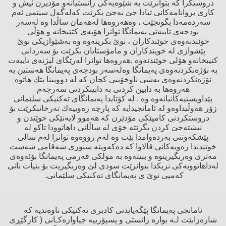
دروستكرا كە بتوانرێت بە شێوەیەكی زانستیانەو مۆدیرن ئیش و
كاری بروانامەكانی تیادا جێ بەجێ بكرێت كەلەگەل سیتمی ئەم
سەردەمەدا بگونجێت ، وەهەروەها لەهەمان ساڵدا وە لەسەر
بودجەی تایبەتی پەیمانگا توانرا هۆبەی كتێبخانە و هۆڵی
خوێندنەوەی خوێندكاران ، نوێ بكریتەوە وە بەشێوازیكی نوێ
پێشوازی لە خویندكاران و مامۆستایان بكرێت بۆ سەردانی
كتیبخانەو هۆلی خوێندنەوە ,هەروەها توانرا لەرێگای لیژنەی تایبەت
بە نۆژەنكردنەوەی پەیمانگا وەلەسەر بودجەی پەیمانگا هەستین بە
نۆژەنكردنەوەی بەشی ناوخۆییی كچان كە لە دووپینا پێك هاتوە
هەروەها بە دابین كردنی بە دابینكردنی سەرجەم
پێداویستیەكانیانەوە وە . لە كۆتایدا پەیمانگای تەكنیكی سلێمانی
زۆر هەوڵیداوەو لە ئامانجیدایە كە پارچە زەوییەك تەرخانبكرێت بۆ
دروستكردنی كامپێكی مۆدێرن كە هەموو لایەنێكی خوێندن و
نیشتەجێ كردن بگرێتە خۆی لە ساڵانی داهاتوودا تاكو لە
پێشكەوتنی بەردەوامدا بێت وە لەم رووەوە توانرا لەم سالی
خوێندندا زەویەكانی قالاوا كە دەكەویتە سنوری شەقامی شەست
مەتری وەربگیریتوە و ببیتەوە بە مولكی فەرمی پەیمانگا بۆئەوەی
لەداهاتوویەكی نزیكدا بتوانرێت سودی لێ وەربگیریت بۆ بنیات نانی
كەمپی نوێ ی پەیمانگای تەكنیكی سلێمانی
.
ئامانجی پەیمانگا پێگەیاندنی كادیری تەكنیكی ناوەندیە كە
شارەزابێت لـە بوارە زانستی و پسپۆرییە جیاوازەكـانی ( كارگێڕی