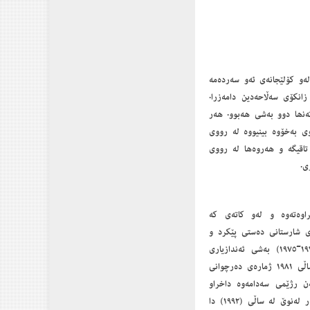
19 دا دامەزرا کە یەکێک بوو لەو کۆلێجانەی ئەو سەردەمە
ایەوە بۆ ھەولێر و زانکۆی سەڵاحەدین دامەزرا.
تەدا تەنھا دوو بەشی ھەبوو. ھەر
وی بەخۆوە بینیووە لە رووی
تاقیگە و ھەروەھا لە رووی
ی.
ازیاری (School of Engineering) لە زانکۆی سلێمانی لە ساڵی ١٩٦٨ کراوەتەوە و لەو کاتەی کە
ری شارستانی دەستی پێکرد و
(٤٤) خوێندکاری لە یەکەم ساڵی خوێندنی (١٩٦٨-١٩٦٩) وەرگرت، لە ساڵی خوێندنی (١٩٧٤-١٩٧٥) بەشی ئەندازیاری
کارەبا کرایەوە لەم سکووڵەدا، و بە بەردەوامی ژمارەی خوێنداکاران لە زیادبوندابووە تا لە ساڵی ١٩٨١ ژمارەی دەرچوانی
سلێمانی لەلایەن رژێمی سەدامەوە داخراو
گواسترایەوە بۆ هەولێر و ناوەکەی گۆڕا بە زانکۆی سەلاحەدین. لەکاتێکدا زانکۆی سلێمانی سەر لەنوێ لە ساڵی (١٩٩٢) دا