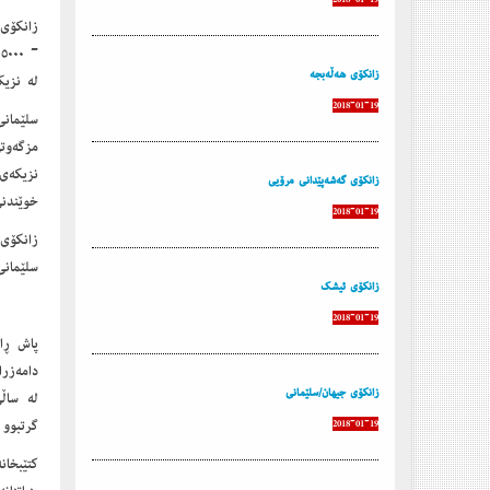
زانكۆی هەڵەبجە
لە نزیکەی ٧٠٠ خویندکاری خوێندنی باڵا و ڕۆژ لە دوای
2018-01-19
سلێمان
مزگەوتی
زانكۆی گەشەپێدانی مرۆیی
خوێندنی
2018-01-19
زانکۆی
سلێمانی دا بۆ 
زانكۆی ئیشك
2018-01-19
دامەزر
زانكۆی جیهان/سلێمانی
گرتبوو 
2018-01-19