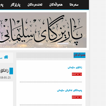
سه‌ره‌تا
هه‌واڵه‌كان
تەندەرەكان
پارێزگار
په‌
هه‌واڵه‌كان
سه‌
زانكۆی سلێمانی
زانكۆ
2018-01-21
18-01-21
پەیمانگای تەكنیكی سلێمانی
2018-01-21