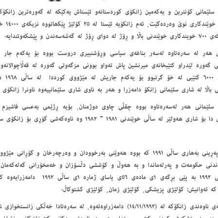
- ٥٠٠٠ خو
 ڕۆژ لە گەشەسەندن و پێشکەوتندایە.
ی ھەر لە سەرەتاوە لەسەر بناغەی سیاسی وڕۆشنبیری دروست بووە بۆ یەکەم جار لە
 گەورە لێدراو کتێبخانەی میرنشین پاش تەواو بوونی مزگەوتی گەورە لە قەڵاچوالانەوە
 باڵا لە شاری سلێمانی زانکۆ دامەزرا و ھەر بە ناوی شاری سلێمانییەوە ناونرا زانکۆی س
 سلێمانی هه‌ر له‌سه‌ره‌تاوه‌ بووە چقڵی چاوی دوژمنان، بۆیە ڕژێمی به‌عسی فاشیزم
شاری ھەولێر لە ساڵی خوێندنی ١٩٨١ - ١٩٨٢ وە ناوەکەشی گۆڕی بۆ زانکۆی سەڵاحەدین.
پاش ڕاپەڕینی بەھاری ساڵی ١٩٩١ کە بووە ھەوێنی بەرخوودان و وەرچەرخان و گۆڕ
اندنی حکومەت و پەرلەماندا و بە ھەوڵ و کۆششی دڵسۆزان و خەمخۆرانی گەلەکەمان 
لە ساڵی ١٩٩٢ بە پێی بڕگەی ١ی مادەی ٥٦ی
کە ئەوانیش: کۆلێژی پزیشکی، کۆلێژی زمان، کۆلێژی کشتوکاڵ.
کتێبخانەی ناوەندی زانکۆكه‌ لە (١٤/١١/١٩٩٢) دامەزراوەتەوە، لە سەرەتادا خەڵ