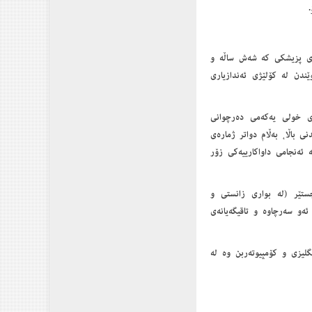
ێژی پزیشکی کە شەش ساڵە و
ێندن لە کۆلێژی ئەندازیاری
(١٩٩٦)ەوە دەستی پێکرد لە دوای خولی یەکەمی دەرچوانی
ی باڵا، بەڵام دواتر ژمارەی
ە ئەنجامی داواکارییەکی زۆر
اجستێر (لە بواری زانستی و
ئەو سەرچاوە و تاقیگەیانەی
گلیزی و کۆمپیوتەربن وە لە