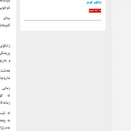
بنیاتن
زانكۆی كۆمار
ناوخۆیی
2018-01-19
کتێبخانەی ناوەندی
پزیشکی،
و بەڕێو
ھەشت 
شارۆچک
زمانی 
لە کۆ
زمانەکا
لە ئێست
بە پێجە
بەدرێژ