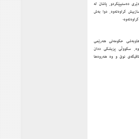
ئەندازیاری ئاودێری دەستیپێکردو، پاشان لە
 (١٩٩٩)دا بەشی ئەندازیاری تەلارسازییش کراوەتەوە، دوا بەش
اوە بە ھەوڵ و توانای ھاوبەشی حکومەتی ھەرێمی
ەوە، سکووڵی پزیشکی ددان
اقیگەی نوێ و وە ھەروەھا