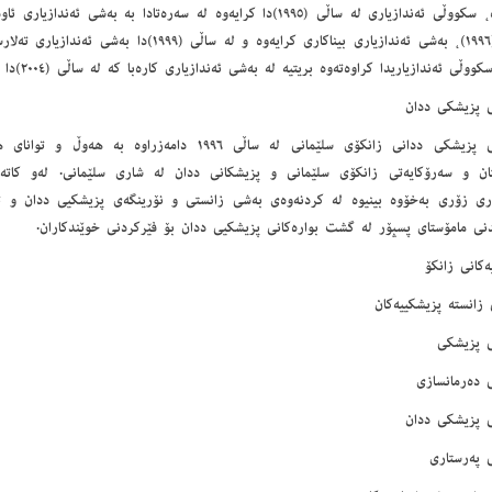
کرایەوە، سکووڵی ئەندازیاری لە ساڵی (١٩٩٥)دا کرایەوە لە سەرەتادا بە بەشی 
ساڵی (١٩٩٦)، بەشی ئەندازیاری بیناکاری کرایەوە و لە ساڵی
ووڵی ئەندازیاریدا کراوەتەوە بریتیە لە بەشی ئەندازیاری کارەبا کە لە ساڵی (٢٠٠٤)دا کراوەتەوە.
 پزیشکی ددان
سکووڵی پزیشکی ددانی زانکۆی سلێمانی لە ساڵی ١٩٩٦ دامەزر
ان و سەرۆکایەتی زانکۆی سلێمانی و پزیشکانی ددان لە شاری سلێمانی. لەو کات
اری زۆری بەخۆوە بینیوە لە کردنەوەی بەشی زانستی و نۆرینگەی پزیشکیی ددان و ت
دنی مامۆستای پسپۆر لە گشت بوارەکانی پزیشکیی ددان بۆ فێرکردنی خوێندکاران.
یەکانی زانکۆ
 زانستە پزیشکییەکان
 پزیشکی
 دەرمانسازی
 پزیشکی ددان
 پەرستاری