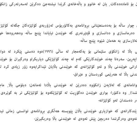
ان بۆ ئامادەدەکات، یان لە خانوو و باڵەخانەی کرێدا نیشتەجێ دەکرێن لەسەرئەرکی زانکۆ.
 چوار ساڵە بۆ بەدەستھێنانی بڕوانامەی بەکالۆریۆس لەزۆربەی کۆلێژەکان جگەلە کۆل
 دەرمانسازی و ددانسازی و ڤێتێرنەری کە خوێندن تیایاندا پێنج ساڵە. وەھەروەھا خو
لارسازی بە ھەمان شێوە پێنج ساڵە.
خوێندنی باڵا لە زانکۆی سلێمانی بۆ یەکەمجار لە ساڵی 
پەڕین. سەرەتا چەند خوێندکارێکی کەم لە چەند کۆلێژێکی دیاریکراو وەرگیران بۆ خوێندن
رانی خوێندنی باڵا و ئەو کۆلێژانەی کە خوێندنی باڵایان تێداکرایەوە زۆر زیادی کرد ل
دنی باڵا لە ھەرێمی کوردستان و عێراق.
وانامانەی کە لەلایەن زانکۆوە دەدرێن لە خوێندنی باڵادا ئەمانەن: دبلۆمی باڵا، م
شدا)، وە دکتۆرا. بواری خوێندن دەگۆڕیت لە کۆلێژێکەوە بۆ کۆلێژێکی تر بە گوێرەی 
ر دەستدان لەو کۆلێژانە.
ندکارانەی کە خوازیاری خوێندنی باڵان پێویستە ھەڵگری بڕوانامەی توانستی زمانی ئین
نەوەی وەرگرتندا دەربچن پێش ئەوەی لە خوێندنی باڵا وەربگیرێن.