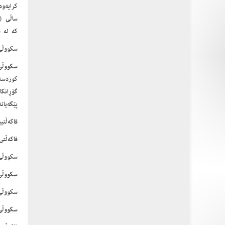
کە لە سک
سکووڵی
کوردست
گۆڕانک
پێگەیان
فاکەڵتی
فاکەڵتی
سکووڵی
سکووڵی
سکووڵی
سکووڵی