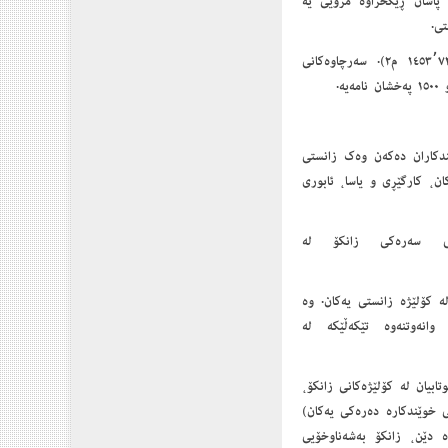
 پاشان ڕێکخراوە مرۆیی یە
تی.
بینای کتێبخانەی ناوەندی بەزیادکردنی بەشێکی تر فراوانترکرا و ڕووبەرەکەی گەیشتە (١٤٥٣٬٧٢ م٢). سەرچاوەکانی
ەخوێندکاران دەکەن وەک زانستی
ن، کارگێڕی و یاسا، ئابوری
پی سەرەکی زانکۆ لە
ە کۆلێژە زانستی یەکان. وە
نەوتنەوە تێکەڵێکە لە
ابیان لە کۆلێژەکانی زانکۆ،
تی خوێندکارە دەرەکی یەکان)
ە دێن، زانکۆ بەشەناوخۆیی