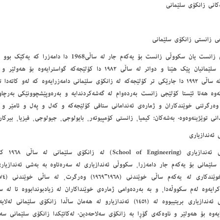
انی زانکۆی سلێمانی
ی زانستی زانکۆی سلێمانی
کۆلێجی زانست یان سکووڵی زانست بۆ یەکەم جار لە ساڵی68
زانکۆی سلێمانیان پێک ھێنا و دواتر لە ساڵی ١٩٨٢ دا کۆلێجەکە گواستر
پاشان لە ساڵی ١٩٩٢ دا جارێکی تر کۆلێجەکە لە زانکۆی سلێمانی دامەزرایەوە کە لەو کا
تەوە ھەتا ئێستا کۆلێجی زانست بەردەوام لە گەشەکردندایە و بەرەوپێشچوونێکی بەرچا
وەرگرتنی خوێندکاران و ژمارەی ئەندامانی ستافی کۆلێجەکە و کەل و پەل و ئامێر و 
انی توێژینەوەوە. بەشەکان: کیمیا، زانستی کۆمپیوتەر، بایولوجی، جیولوجی، فیزیا، بیرکار
ئەندازیاری
سکووڵی ئەند
 سلێمانی بۆ یەکەم جار دامەزرا، سکووڵی ئەندازیاری لە سەرەتاوە بە بەشی ئەندازیا
سکووڵی ئەندازیاری بریتیبووە لە (١٤٥١) ئەندازیارو لە ھەمان ساڵدا زانکۆی 