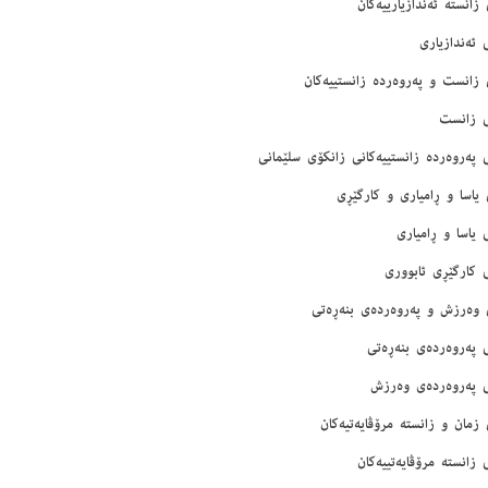
 زانستە ئەندازیارییەکان
ئەندازیاری
 زانست و پەروەردە زانستییەکان
 زانست
پەروەردە زانستییەکانی زانکۆی سلێمانی
 یاسا و ڕامیاری و کارگێڕی
یاسا و ڕامیاری
 کارگێڕی ئابووری
ی وەرزش و پەروەردەی بنەڕەتی
 پەروەردەی بنەڕەتی
 پەروەردەی وەرزش
 زمان و زانستە مرۆڤایەتیەکان
زانستە مرۆڤایەتییەکان