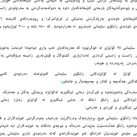
انەوەی بە پێشکەش کردنی کتێب و پێداویستی یە تایبەتی یەکانی کتێبخانەکانی خۆیان،
 و نێودەوڵەتییەکان یارمەتی کتێبخانەکەیان داوە بە دەوڵەمەندکردنی بە سەرچاوەی زانس
 زانکۆی سلێمانی لەسەروو ٤٠ ھەزارەوەیە، کە ١٥٠٠ نامە و ٣٠٠٠ توێژینەوە و ١٥٠٠ پەخشان نامەیە.
زانکۆی سلێمانی ٢٥ کۆلێژی لە خۆگرتووە کە ھەریەکەیان لەب واری جیاجیادا خزمەت ب
 زانست و زانستی کرداری، ئەندازیاری، کشتوکاڵ و ڤێتێرنەری، زانستە مرۆڤایەتی یەکا
ەبردن، پەروەردە و ھونەر.
کۆلێژ لە کۆلێژەکانی زانکۆی سلێمانی کەوتونەتە دەرەوەی کام
ەکانی ھەڵەبجە و کەلار و چەمچەماڵ و خانەقی
ن
.
سەرەکی وانەووتنەوە و فێرکردن زمانی ئینگلیزیە لەکۆلێژە پزیشکی یەکان و ھەندێک ل
لێژەکانی تری زانکۆ (جگە لە بەشی ئینگلیزی لە کۆلێژی زمان) زمانی وا
نی ئینگلیزی و کوردی و عەرەبی.
ادا زانکۆی سلێمانی ھیج بڕەپارەیەک وەرناگرێت بەرامبەر بەوەرگرتنی خوێندکاران و قوت
وانەوە زانکۆ ھەڵدەستێت بەپێدانی دەرماڵە و موچەی مانگانە بە خوێندکاران (بە تایبە
ایی ماوەی خوێندنیان لەزانکۆ. ئەو خوێندکارانەی کەلە دەرەوەی شاری سلێمانی یەو