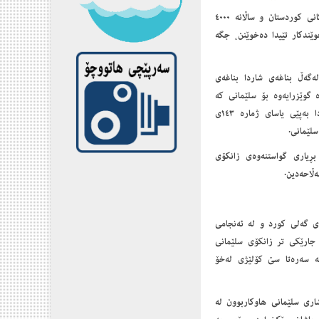
زانکۆی سلێمانی كۆنترین و یه‌كه‌مین زانكۆی كوردستانه‌و ئێستاش یەکێکە لە گەورەترین زانکۆکانی کوردستان و ساڵانە ٤٠٠٠
ێندکاری نوێ وەردەگێت، ئەم زانکۆیە ئێستا لە ٢٥ کۆلێژ پێکھاتووە نزیکەی ١٤٠٠٠ خوێندکار تێیدا دەخوێنن، جگە
گەڵ بناغەی شاردا بناغەی
 گوێزرایەوە بۆ سلێمانی کە
نزیکەی ٦٠٠٠ کتێبی لە خۆ گرتبوو بۆ یەکەم جاریش لە مێژووی کورددا لە ساڵی ١٩٦٨ دا بەپێی یاسای ژمارە ١٤٣ی
لێمانی.
 بڕیاری گواستنەوەی زانکۆی
انی مێژووی گەلی کورد و لە ئەنجامی
جارێکی تر زانکۆی سلێمانی
 یاسای ژمارە ١ی ساڵی ١٩٩٢ دامەزرایەوە کە سەرەتا سێ کۆلێژی لەخۆ
کی زانستخوازی شاری سلێمانی ھاوکاربوون لە