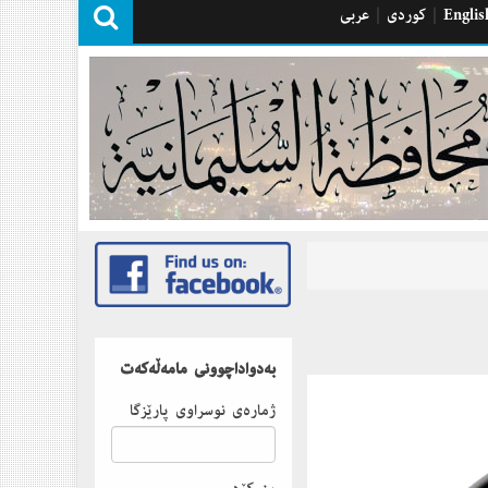
Englis
|
كوردی
|
عربی
بەدواداچوونى مامەڵەكەت
ژمارەى نوسراوى پارێزگا