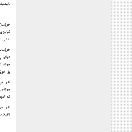
تایبەتی
خوێندن
کۆلێژی
بەشی تە
دوای ڕا
خوێندکا
بۆ خوێن
ئەو بڕ
ھونەری
کە لەبە
ئەو خوێ
تاقیکرد