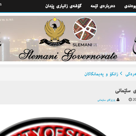
h
یوه‌ندی
گۆشه‌ی زانیاری پێدان
ره‌كی
زانكۆ و په‌یمانگاكان
ی سلێمانی
20
پارێزگای سلێمانی