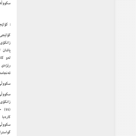
سکووڵەک
: کۆلێج
لەو کا
رێژەی 
ئەنجامد
سکووڵی 
زانکۆی