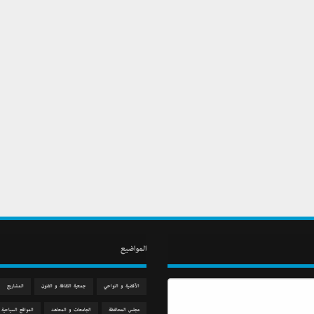
المواضيع
الآقضية و النواحي
جمعیة الثقافة و الفنون
المشاريع
مجلس المحافظة
الجامعات و المعاهد
المواقع السياحية