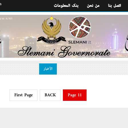
h
اتصل بنا
من نحن
بنك المعلومات
الآخبار
First Page
BACK
Page 11