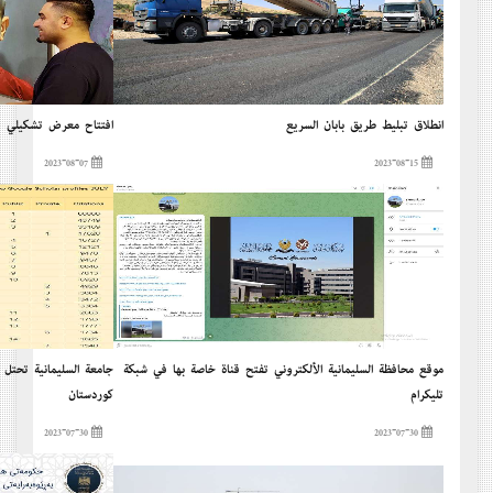
إنطلاق تبليط طريق بابان السريع
إفتتاح معرض تشكيلي في
2023-08-07
2023-08-15
موقع محافظة السليمانية الألكتروني تفتح قناة خاصة بها في شبكة
جامعة السليمانية تحتل 
تليكرام
كوردستان
2023-07-30
2023-07-30