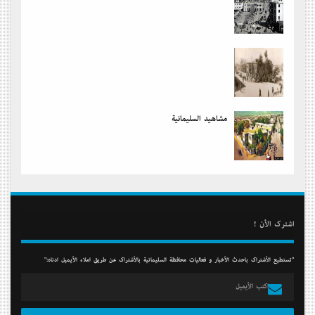
مشاهید السلیمانیة
أشترك الأن !
"تستطيع الأشتراك بأحدث الأخبار و فعاليات محافظة السليمانية بالأشتراك عن طريق أملاء الأيميل أدناه:"