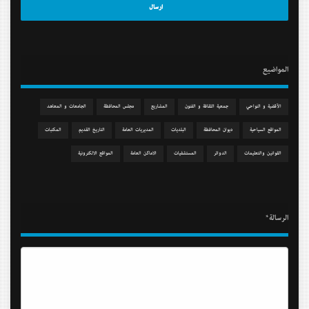
المواضيع
الآقضية و النواحي
جمعیة الثقافة و الفنون
المشاريع
مجلس المحافظة
الجامعات و المعاهد
المواقع السياحية
دیوان المحافظة
البلديات
المديريات العامة
التاريخ القديم
المكتبات
القوانين والتعليمات
الدوائر
المستشفيات
الاماكن العامة
المواقع الالكترونية
الرسالة*