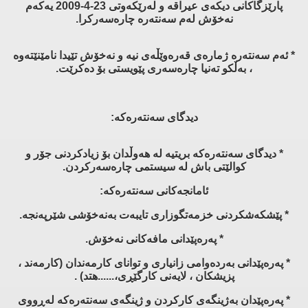
پارێزگاكانی دیكەی عیراقە و لەرێكەوتی 23-4-2009 یەكەم
نەخۆش لەم سەنتەرە چارەسەركرا.
* ئەم سەنتەرە ژمارەی قەرەوێڵەی نیە و نەخۆش تێیدا نامێنێتەوە
، بەڵكو تەنیا چارەسەری پێویستی بۆ دەكرێت.
دیدگای سەنتەرەكە:
* دیدگای سەنتەرەكە بریتیە لە هەوڵدان بۆ زیادكردنی جۆر و
كوالێتی باش لە سیستمی چارەسەركردن.
ئامانجەكانی سەنتەرەكە:
* پێشكەشكردنی خزمەتگوزاری تایبەت بەنەخۆشی شێرپەنجە.
* پەرەپێدانی مافەكانی نەخۆش.
* پەرەپێدانی بەردەوامی زانیاری و توانای كارمەندان (كارمەند ،
پزیشكان ، لایەنی كارگێڕی،......هتد) .
* پەرەپێدان بەژینگەی كاركردن و ژینگەی سەنتەرەكە لەڕووی