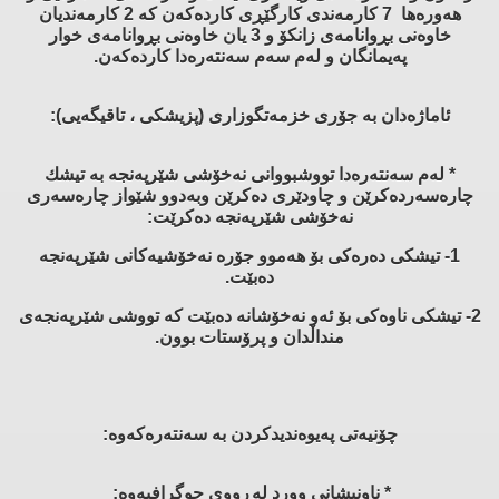
هەورەها 7 كارمەندی كارگێڕی كاردەكەن كە 2 كارمەندیان
خاوەنی بڕوانامەی زانكۆ و 3 یان خاوەنی بڕوانامەی خوار
پەیمانگان و لەم سەم سەنتەرەدا كاردەكەن.
ئاماژەدان بە جۆری خزمەتگوزاری (پزیشكی ، تاقیگەیی):
* لەم سەنتەرەدا تووشبووانی نەخۆشی شێرپەنجە بە تیشك
چارەسەردەكرێن و چاودێری دەكرێن وبەدوو شێواز چارەسەری
نەخۆشی شێرپەنجە دەكرێت:
1- تیشكی دەرەكی بۆ هەموو جۆرە نەخۆشیەكانی شێرپەنجە
دەبێت.
2- تیشكی ناوەكی بۆ ئەو نەخۆشانە دەبێت كە تووشی شێرپەنجەی
منداڵدان و پرۆستات بوون.
چۆنیەتی پەیوەندیدكردن بە سەنتەرەكەوە:
* ناونیشانی وورد لەڕووی جوگرافیەوە: