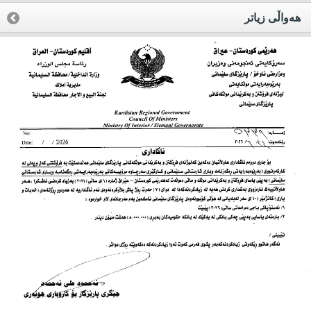
هه‌واڵی زیاتر