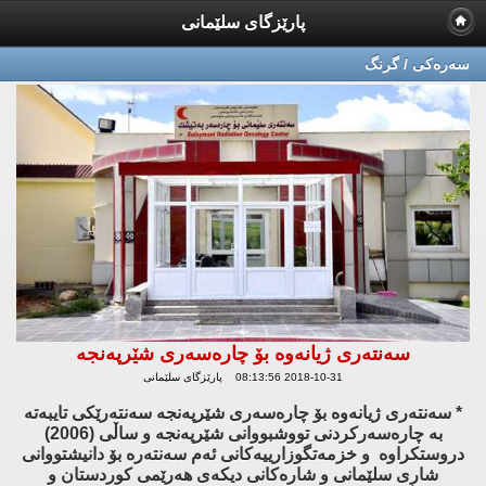
پارێزگای سلێمانی
سه‌ره‌كی / گرنگ
سەنتەری ژیانەوە بۆ چارەسەری شێرپەنجە
2018-10-31 08:13:56 پارێزگای سلێمانی
* سەنتەری ژیانەوە بۆ چارەسەری شێرپەنجە سەنتەرێكی تایبەتە
بە چارەسەركردنی تووشبووانی شێرپەنجە و ساڵی (2006)
دروستكراوە و خزمەتگوزارییەكانی ئەم سەنتەرە بۆ دانیشتووانی
شاری سلێمانی و شارەكانی دیكەی هەرێمی كوردستان و