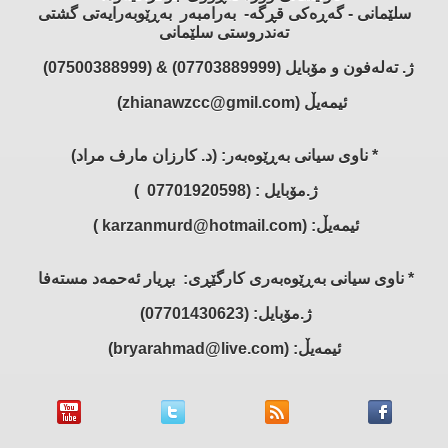
سلێمانی - گەڕەكی قڕگە- بەرامبەر بەڕێوبەرایەتی گشتی
تەندروستی سلێمانی
ژ. تەلەفون و مۆبایل (07703889999) & (07500388999)
ئیمەیڵ (zhianawzcc@gmil.com)
* ناوی سیانی بەڕێوەبەر: (د. كارزان مارف مراد)
ژ.مۆبایل : (07701920598 )
ئیمەیڵ: (karzanmurd@hotmail.com )
* ناوی سیانی بەڕێوەبەری كارگێڕی: بڕیار ئەحمەد مستەفا
ژ.مۆبایل: (07701430623)
ئیمەیڵ: (bryarahmad@live.com)