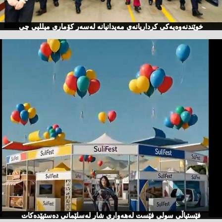
خوێندنەوەیەكی كرداریانەی مەیدانیانە لەسەر كۆماری میللیی چی
فێستیاڵی سولی فێست لەهەواری شار لەسلێمانی دەستپێدەكات