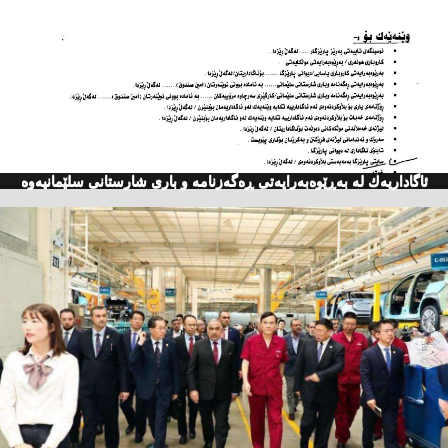
ئاگاداریه‌ك له‌ به‌ڕێوه‌به‌رایه‌تی ڕه‌گه‌زنامه‌ و باری شارستانی سلێمانیه‌وه‌