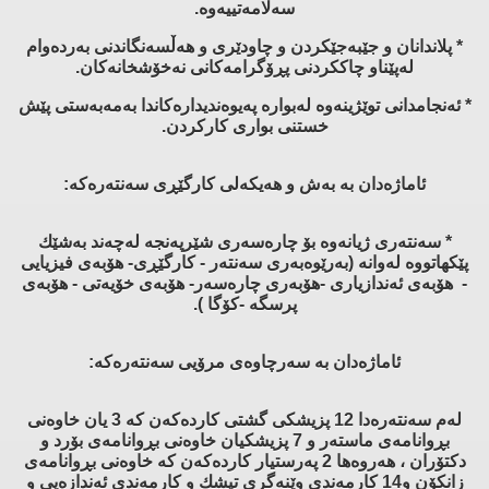
سەلامەتییەوە.
* پلاندانان و جێبەجێكردن و چاودێری و هەڵسەنگاندنی بەردەوام
لەپێناو چاككردنی پڕۆگرامەكانی نەخۆشخانەكان.
* ئەنجامدانی توێژینەوە لەبوارە پەیوەندیدارەكاندا بەمەبەستی پێش
خستنی بواری كاركردن.
ئاماژەدان بە بەش و هەیكەلی كارگێڕی سەنتەرەكە:
* سەنتەری ژیانەوە بۆ چارەسەری شێرپەنجە لەچەند بەشێك
پێكهاتووە لەوانە (بەرێوەبەری سەنتەر - كارگێڕی- هۆبەی فیزیایی
- هۆبەی ئەندازیاری -هۆبەری چارەسەر- هۆبەی خۆیەتی - هۆبەی
پرسگە -كۆگا ).
ئاماژەدان بە سەرچاوەی مرۆیی سەنتەرەكە:
لەم سەنتەرەدا 12 پزیشكی گشتی كاردەكەن كە 3 یان خاوەنی
بڕوانامەی ماستەر و 7 پزیشكیان خاوەنی بڕوانامەی بۆرد و
دكتۆران ، هەروەها 2 پەرستیار كاردەكەن كە خاوەنی بڕوانامەی
زانكۆن و14 كارمەندی وێنەگری تیشك و كارمەندی ئەندازەیی و