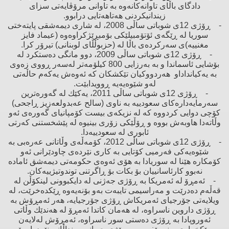
دادگای باڵای تاوانەكانەوە بە تاوانی مرۆڤایەتی سزای
زیندانیكردنی هەتاهەتایی درابوو.
- ڕۆژی 12ی شوباتی ساڵی 2008، لە شاری دیمەشقی پایتەختی
سوریا لە ڕێگەی ئۆتۆمبیلێكی بۆمبڕێژكراوەوە (عیماد فایز
مغنییە)ی سەركردەی باڵا لە (حزبوڵڵای لوبنانی) تیرۆر كرا.
- ڕۆژی 12ی شوباتی ساڵی 2009، دوو مانگی دەستكرد لە
بۆشایی ئاسماندا ‌و بە بەرزایی 800 كیلۆمەتر لەسەر ڕووی زەوی
بە یەكیاندادا‌و هەردووكیان تێكشكان كە ئەوەش یەكەم حاڵەتی
لەو شێوەیەیە ڕوویدابێت.
- ڕۆژی 12ی شوباتی ساڵی 2011، یەكێك لە گەورەترین
سەرمایەدارەكای سعودییە بە ناوی (سالح عەبدولعەزیز ڕاجحی)
كۆچی دوایی كردووە كە لە نزیكەی بیست كۆمپانیای گەورەی ئەو
وڵاتەدا هاوبەش بووە ‌و ڕۆڵێكی زۆری بینیوە لە پێشخستنی كەرتی
ئابوری لە سعودییەدا.
- ڕۆژی 12ی شوباتی ساڵی 2012، كۆمەڵەی وڵاتانی عەرەبی بە
شێوەیەكی فەرمیی كۆتایی بە كاری نێردەی چاودێرانی ئەو
كۆمكارە هێنا لە سوریادا بە هۆی ئەوەی حكومەتی دیمەشق ئامادە
نەبوو كارئاسانییان بۆ بكات بۆ ڕاگرتنی توندوتیژییەكان.
- ئەمڕۆ لە ئەمریكا بە ڕۆژی جەژنی لە دایكبوونی لینكۆڵن لە
قەڵەم دەدرێت ‌و مەراسیمی تایبەت بەو بۆنەیەوە ڕێكدەخرێت، لە
ویلایەتی جۆرجیای ئەمریكاش ڕۆژی جۆرجیایە، هەر ئەمڕۆش بە
ڕۆژی داروین ناسراوە، لە هەمان كاتدا ئەمڕۆ لە هەندێك وڵاتی
ئەوروپادا بە ڕۆژی دەستی سور ناسراوە، ئەمڕۆش لەلایەن