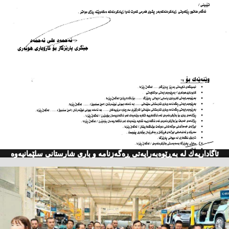
ئاگاداریه‌ك له‌ به‌ڕێوه‌به‌رایه‌تی ڕه‌گه‌زنامه‌ و باری شارستانی سلێمانیه‌وه‌