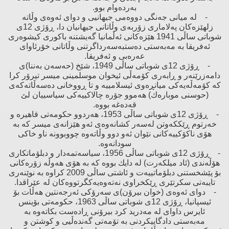
بەردەوام بوو.
- لە میانی جەنگی دووەمی جیهانیی ‌و دوای ئەوەی وڵاتە
زلهێزەكان پەلاماری زۆربەی وڵاتانی جیهانیان دا، ڕۆژی 12ی
شوباتی ساڵی 1941 هێزەكانی ئەڵمانیا گەیشتنە باكوری كیشوەری
ئەفریقا بە مەبەستی دەستبەسەرداگرتنی وڵاتانی خۆرئاوای
عەرەبی ‌و ئەفریقا.
- ڕۆژی 12ی شوباتی ساڵی 1949، شێخ (حەسەن بەننا)ی
دامەزرێنەر ‌و ڕابەری كۆمەڵی ئیخوان موسلمینی میسر تیرۆر كرا
كە كۆمەڵەیەكی میانڕەوی ئیسلامییە ‌و تا ڕووخانی دەسەڵاتەكەی
(حوسنی موبارەك) هەموو جۆرە چالاكییەكی سیاسییان لێ
قەدەغە بووە.
- ڕۆژی 12ی شوباتی ساڵی 1953، هەردوو حكومەتی قاهیرە ‌و
خەرتوم ڕێككەوتن لەسەر كشانەوەی ئەو هێزانەی میسر كە بە
هۆی ناكۆكییەكانی نێوان ئەو دوو وڵاتەوە چووبوونە ناو خاكی
سودانەوە.
- ڕۆژی 12ی شوباتی ساڵی 1956، سیاسەتمەدار ‌و دبلۆماتكاری
هۆڵەندی (ئاد میلكەرت) لە دایك بووە كە بە هۆی هەوڵە زۆرەكانی
بۆ پێشخستنی دبلۆماتییەت ‌و ئاشتی ساڵی 2009 كراوە بە نوێنەری
تایبەتی سكرتێری ڕێكخراوی نەتەوەیەكگرتووەكان لە عێراقدا.
- دوای ئەوەی (خوان بیرۆن)ی سەرۆكی ئەرجەنتین هەڵات بۆ
ئیسپانیا، ڕۆژی 12ی شوباتی ساڵی 1963، حكومەتی بۆینس
ئایرس داوای لە مەدرید كرد بیرۆنی ڕادەست بكاتەوە بە
مەبەستی دادگاییكردنی بە تۆمەتی گەندەڵیی ‌و كوشتن ‌و