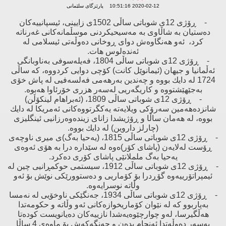
2020-02-12 10:51:16 پارێزگای سلێمانی
- ڕۆژی 12ی شوباتی ساڵی 1502ی زایینی، ئیسپانییەكان
دەستیان بە شاڵاوی بە مەسیحیكردنی موسڵمانەكانی غەرناتە
كرد، ئەو هەنگاوەش دوای ڕوخانی دەوڵەتی ئیسلامی لە
ئەندەلوس هات.
- ڕۆژی 12ی شوباتی ساڵی 1804، فەیلەسوفی بەناوبانگی
ئەڵمانیا ‌و جیهان (ئیمانوێل كانت) كۆچی دوایی كردووە، كە ساڵی
1724 لە دایك بووە ‌و چەندین بەرهەمی فەلسەفیی لە پاش خۆی
بەجێهێشتووە و كاریگەریی لەسەر هزری خۆرئاوا هەبوە.
- ڕۆژی 12ی شوباتی ساڵی 1809، (ئەبراهام لینكۆڵن)
شانزدەهەمین سەرۆكی ویلایەتە یەكگرتووەكانی ئەمریكا لە دایك
بووە، لە هەمان ساڵا ‌و ڕۆژیشدا زانای زیندەوەرزانیی ئینگلیزی
(چارلز داروین) لە دایك بووە.
- ڕۆژی 12ی شوباتی ساڵی 1815، (یەحیا بەگ)ی میری ناوچەی
ڕۆست لەلایەن (پاشای كۆر)ەوە لە سێدارە درا بە هۆی ئەوەی
یەحیا بەگ ململانێی پاشای كۆری دەكرد.
- ڕۆژی 12ی شوباتی ساڵی 1912، سیستمی حوكمڕانیی چین لە
ئیمپراتۆرییەوە گۆڕدرا بۆ كۆماریی ‌و دەستوورێكی نوێش بۆ ئەو
وڵاتە نوسرایەوە.
- ڕۆژی 12ی شوباتی ساڵی 1934، جەنگێكی ناوخۆیی لە نەمسا
بەپاربوو كە لە نێوان كۆماریخوازەكانی ئەو وڵاتە ‌و حكومەتدا
هەڵگیرسا، لەو چوارچێوەیەشدا نازییەكان دەیانویست كودەتا
بەسەر دەوڵەتدا ئەنجام بدەن ‌و جەنگەكەش بۆ ماوەی 4 ساڵا