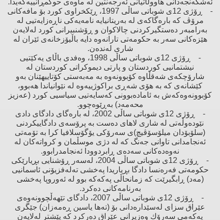
ئەشكەنجەدانی هاووڵاتیانی ئەرجەنتین لە ماوەی حوكمڕانییەكەیدا.
- ڕۆژی 12ی شوباتی ساڵی 1997، ڕێكخراوی كورد بۆ مافەكانی
مرۆڤ كە بارەگاكەی لە بەریتانیایە نامەیەكی ناڕەزایەتیی لە
بەرامبەر دەستگیركردنی چالاكوان ‌و ڕۆشنبیرانی كورد لەلایەن
هێزەكانی سەر بە حكومەتی تارانەوە دایە باڵیۆزخانەی ئێران لە
شاری لەندەن.
- ڕۆژی 12ی شوباتی ساڵی 1998، وەفدی باڵای یەكێتیی
نیشتمانیی كوردستان ‌و پارتی دیموكراتی كوردستان لە
شارۆچكەی شەقڵاوە كۆبوونەوە بە مەبەستی كۆتاییهێنان بەو
كێشانەی كە بە هۆی شەڕی براكوژییەوە لە نێوانیاندا هەبوو،
كۆبوونەوەكەش بە ئامادەبوونی كەسایەتیی سیاسیی كورد (عەزیز
محەمەد) بەڕێوەچوو.
- ڕۆژی 12ی شوباتی ساڵی 2002، لە بارەگای دادگای دادی
نێودەوڵەتی لە شاری لاهای دەست بە پرۆسەی دادگاییكردنی
(سلۆبۆدان میلۆسۆڤیچ)ی سەرۆكی یۆگۆسلافیا كرا بە تۆمەتی
ئەنجامدانی تاوانی جەنگ كە لە دژی موسڵمان ‌و كرواتەكان لە
نەوەدەكانی سەدەی ڕابردوودا ئەنجامدرابوو.
- ڕۆژی 12ی شوباتی ساڵی 2004، لەسەر ڕۆشنایی بڕیارێكی
حكومەتی فەرەنسا دادگا بڕیاریدا پەخشی تەلەفزیۆنی ئاسمانیی
(مەد) ڕابگیرێت كە زمانحاڵی پەكەكە بوو لە ئەوروپا پەخشی
بەرنامەكانی دەكرد.
- ڕۆژی 12ی شوباتی ساڵی 2007، دادگای تێهەڵچوونەوەی
عێراق سزای لەسێدارەدانی بۆ (تەها یاسین ڕەمەزان) جێگری
یەكەمی سەرۆك وەزیرانی عێراق دەركرد كە پێشتر لەلایەن