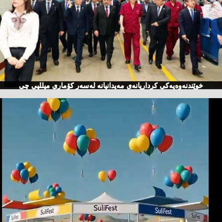
خوێندنەوەیەكی كرداریانەی مەیدانیانە لەسەر كۆماری میللیی چی