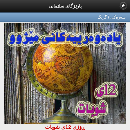
پارێزگای سلێمانی
سه‌ره‌كی / گرنگ
ڕۆژی 12ی شوبات