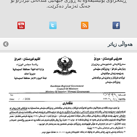
ڕێكخراوی یونیسێفەوە بە ڕۆژی جیهانیی منداڵانی نێردراو بۆ
جەنگ ئەژمار دەكرێت.
هه‌واڵی زیاتر