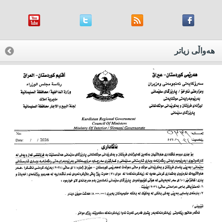
هه‌واڵی زیاتر