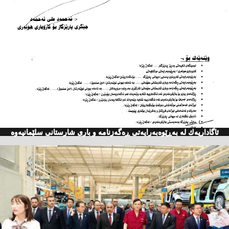
ئاگاداریه‌ك له‌ به‌ڕێوه‌به‌رایه‌تی ڕه‌گه‌زنامه‌ و باری شارستانی سلێمانیه‌وه‌