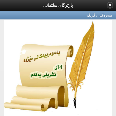
پارێزگای سلێمانی
سه‌ره‌كی / گرنگ