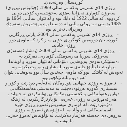
كوردستان وەرنەدەن.
- ڕۆژی 14ی تشرینی یەكەمی ساڵی 1999، (جۆلیۆس نیریری)
سەرۆك كۆماری تەنزانیا بەهۆی نەخۆشییەوە كۆچی دوایی
كردووە، كە ساڵی 1922 لە دایك بوە ‌و لە نێوان ساڵانی 1964 بۆ
1985 پۆستی سەرۆكی وڵاتی لە دەستدا بوە ‌و پێشتریش سەرۆك
وەزیرانی تەنزانیا بوە.
- ڕۆژی 14ی تشرینی یەكەمی ساڵی 2004، پارتی ڕزگاریی
كوردستان دووەمین كۆنگرەی خۆیی ساز كرد كە ماوەی دوو
ڕۆژی خایاند.
- ڕۆژی 14ی تشرینی یەكەمی ساڵی 2008، (بەشار ئەسەد)ی
سەرۆكی سوریا مەرسومێكی كۆماریی دەركرد بە
دەستپێكردنەوەی پەیوەندیی دبلۆماتی لە نێوان سوریا ‌و لوبناندا،
بڕیاریشیدا باڵیۆزخانەی سوریا لە شاری بەیروت بكرێتەوە،
ئەوەش لە كاتێكدا بوو كە ماوەی چەندین ساڵ بوو پەیوەندیی نێوان
ئەو دوو وڵاتە تێكچووبوو.
- ئەمڕۆ بە ڕۆژی جیهانیی پێوەرەكان لەقەڵەم دەدرێت ‌و كۆڕ ‌و
سیمیناری گەورە بەڕێوەدەچێت بە مەبەستی هەڵسەنگاندنی
دوایین هەوڵەكانی یەكخستنی یەكەكانی پێوانەكردن لە جیهاندا،
هەر ئەمڕۆش بە ڕۆژی عەرەبی بۆ پارێزگاریكردن لە ژینگە
دەژمێردرێت، لە كۆماری میسریش ئەمڕۆ ڕۆژی هێزە
ئاسمانییەكانی ئەو وڵاتەیە، لە ژاپۆنیش ئەمڕۆ بە ڕۆژی
پەروەردەی جەستە هەژمار دەكرێت، لە پۆڵۆنیاش ئەمڕۆ جەژنی
مامۆستایە.