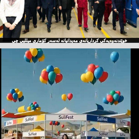
خوێندنەوەیەكی كرداریانەی مەیدانیانە لەسەر كۆماری میللیی چی