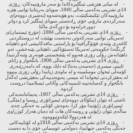
- لە میانی هێرشی ئینگلیزەكاندا بۆ سەر مارۆنییەكان، ڕۆژی
14ی تشرینی یەكەمی ساڵی 1840، سوپای بەریتانیا توانیی هێزە
مارۆنییەكان تێكبشكێنێت، بەو هۆیەشەوە (بەشیری دووەم)ی
سەركردەی مارۆنی خۆی ڕادەستی سوپای ئینگلیز كرد ‌و دواتر
دوورخرایەوە بۆ دورگەی ماڵتا.
- ڕۆژی 14ی تشرینی یەكەمی ساڵی 1884، (جۆرج ئیستمان)ی
ئەمریكی توانیی سەركەوتن بەدەست بهێنێت لە دروستكردنی
كاغەزی وێنەی فۆتۆگرافیدا بۆ پاراستنی مافەكانیشی لەو داهێنانە
گرنگەدا حكومەتی ئەمریكا ئەستۆپاكیی داهێنانی پێبەخشی، ئەو
داهێنانەش رۆڵی زۆری هەبوو لە پێشخستنی هونەری وێنەگرتنیدا.
- ڕۆژی 14ی تشرینی یەكەمی ساڵی 1906، بانگخواز ‌و زانای
ئایینی میسری (حەسەن بەننا) لە دایك بووە، كە دامەزرێنەری
كۆمەڵی ئیخوان موسلمینە ‌و لە ماوەی ژیانیدا رۆڵی زۆری بینیوە
لە بەهێزكردنی ئیخواندا لە میسر، پەیوەندییەكی بەهێزیشی لەگەڵ
بانگخواز و كەسایەتییە ئایینییەكانی وڵاتانی ئیسلامیدا دروست
كردوە.
- ڕۆژی 14ی تشرینی یەكەمی ساڵی 1907، پەیماننامەیەكی
ئاشتی لە نێوان (نیكۆڵای دووەم)ی ئیمپراتۆری ڕوسیا ‌و (مێگی)
ئیمپراتۆری ژاپۆنیدا مۆر كرا، بەوەش كۆتایی بە جەنگی چەند
ساڵەی نێوان ژاپۆنی ‌و ڕوسەكان هات كە دەیان هەزار كوژراوی
لە هەردوولا لێكەوتبووەوە.
- ڕۆژی 14ی تشرینی یەكەمی ساڵی 1918‌و لە كۆتاییەكانی
جەنگی یەكەمی جیهانیدا، دەوڵەتی عوسمانی خۆی دا بە دەست