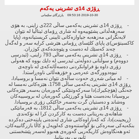
ڕۆژی 14ی تشرینی یەكەم
2019-10-30 09:53:16 پارێزگای سلێمانی
- ڕۆژی 14ی تشرینی یەكەمی ساڵی 222ی زاینی، بە هۆی
سەرهەڵدانی پشێوییەوە لە شاری ڕۆمای ئیتاڵیا لە نێوان
لایەنگرانی مەزهەبە جیاوازەكانی ئایینی كریستیانەوە، (پاپا
كاكسیتۆس)ی پاپای كلێسای ڕۆمانی هێرشی كرایە سەر ‌و لەگەڵ
چەند كەسێك لە دەست ‌و پێوەندەكەی كوژران.
- ڕۆژی 14ی تشرینی یەكەمی ساڵی 793 زاینی، (ئیدرسی
دووەم) ‌و سوڵتانی دەوڵەتی ئیدرسی لە دایك بووە كە هەوڵی
زۆری داوە بۆ فراوانكردنی دەسەڵاتەكەی لە ناوچەی
نیوەدوورگەی عەرەبی ‌و خۆرهەڵاتی ناوەڕاستدا.
- لە میانی شەڕی حەوت ساڵەی نێوان نەمسا ‌و بروسیادا،
ڕۆژی 14ی تشرینی یەكەمی ساڵی 1758، هێزەكانی نەمسا لە
جەنگی (هۆچكیرك)دا سەركەوتنێكی گەورەیان بەسەر هێزەكانی
بروسیادا بەدەست هێنا ‌و گورزێكی گەورەیان لە بروسییەكان
وەشاند ‌و دەستیان گرت بەسەر خاكێكی زۆری بروسیادا.
- ڕۆژی 14ی تشرینی یەكەمی ساڵی 1812، بە فەرمانێكی
شاهانەی بەریتانی دەست بە كاركردن كرا لە نۆكەندی
(ڕیجینت)دا، كە كەناراوەكانی شاری لەندەنی پایتەختی دەكردە
بنكەیەكی سەرەكی بۆ گواستنەوەی كەلوپەل ‌و كاڵا بازرگانییەكان،
ئەو هەنگاوەش كاریگەریی گەورەی هەبوو لەسەر پێشخستنی
ئابوریی بەریتانیا.