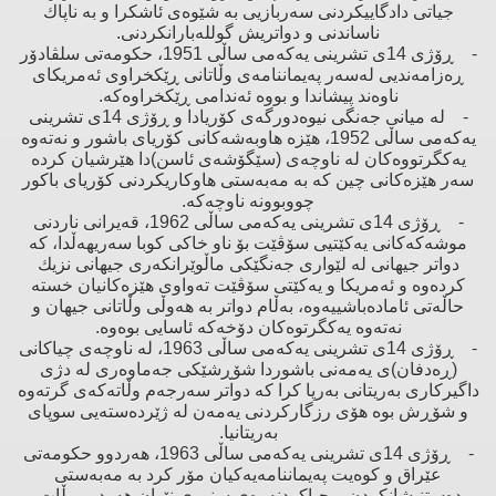
جیاتی دادگاییكردنی سەربازیی بە شێوەی ئاشكرا ‌و بە ناپاك
ناساندنی ‌و دواتریش گوللەبارانكردنی.
- ڕۆژی 14ی تشرینی یەكەمی ساڵی 1951، حكومەتی سلڤادۆر
ڕەزامەندیی لەسەر پەیماننامەی وڵاتانی ڕێكخراوی ئەمریكای
ناوەند پیشاندا ‌و بووە ئەندامی ڕێكخراوەكە.
- لە میانی جەنگی نیوەدورگەی كۆریادا ‌و ڕۆژی 14ی تشرینی
یەكەمی ساڵی 1952، هێزە هاوبەشەكانی كۆریای باشور ‌و نەتەوە
یەكگرتووەكان لە ناوچەی (سێگۆشەی ئاسن)دا هێرشیان كردە
سەر هێزەكانی چین كە بە مەبەستی هاوكاریكردنی كۆریای باكور
چووبوونە ناوچەكە.
- ڕۆژی 14ی تشرینی یەكەمی ساڵی 1962، قەیرانی ناردنی
موشەكەكانی یەكێتیی سۆڤێت بۆ ناو خاكی كوبا سەریهەڵدا، كە
دواتر جیهانی لە لێواری جەنگێكی ماڵوێرانكەری جیهانی نزیك
كردەوە ‌و ئەمریكا ‌و یەكێتی سۆڤێت تەواوی هێزەكانیان خستە
حاڵەتی ئامادەباشییەوە، بەڵام دواتر بە هەوڵی وڵاتانی جیهان ‌و
نەتەوە یەكگرتوەكان دۆخەكە ئاسایی بوەوە.
- ڕۆژی 14ی تشرینی یەكەمی ساڵی 1963، لە ناوچەی چیاكانی
(ڕەدفان)ی یەمەنی باشوردا شۆڕشێكی جەماوەری لە دژی
داگیركاری بەریتانی بەرپا كرا كە دواتر سەرجەم وڵاتەكەی گرتەوە
‌و شۆڕش بوە هۆی رزگاركردنی یەمەن لە ژێردەستەیی سوپای
بەریتانیا.
- ڕۆژی 14ی تشرینی یەكەمی ساڵی 1963، هەردوو حكومەتی
عێراق ‌و كوەیت پەیماننامەیەكیان مۆر كرد بە مەبەستی
دەستنیشانكردن ‌و جیاكردنەوەی سنوری نێوان هەردوو وڵات.