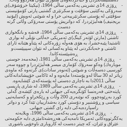
- ڕۆژی 14ی تشرینی یەكەمی ساڵی 1964، (نیكیتا خرۆشۆف)ی
سەرۆكی یەكێتیی سۆڤێت ‌و سكرتێری گشتیی پارتی كۆمۆنیستی
سۆڤێتی لە پۆستی سكرتێرییەتی خرا ‌و لە شوێنی ئەویش (لیۆنید
بریجنیف) هەڵبژێردرا، كە دواتریش پۆستی سەرۆكی وڵاتی گرتە
دەست.
- ڕۆژی 14ی تشرینی یەكەمی ساڵی 1964، قەشە ‌و بانگخوازی
ئاشتی (مارتن لۆتەر كینگ)ی ئەمریكی خەڵاتی نۆبڵی لە بواری
ئاشتیدا پێبەخشرا، بە هۆی هەوڵە زۆرەكانی لە پێناو هێنانە ئارای
ئاشتی ‌و خەباتكردنی لە پێناو یەكسانی لە نێوان سپیپێست‌و
ڕەشپێستەكاندا.
- ڕۆژی 14ی تشرینی یەكەمی ساڵی 1981، (محەمەد حوسنی
موبارەك) وەكو سەرۆك كۆماری میسر هەڵبژێردرا ‌و چووە سەر
كورسیی دەسەڵات ‌و شوێنی (ئەنوەر سادات)ی گرتەوە كە ماوەی
زیاتر لە 30 ساڵا لەو پۆستەدا مایەوە ‌و لە ئاكامی خۆپیشاندانەكانی
ساڵی 2011دا بە ناچاری دەستی لە پۆستەكەی كێشایەوە.
- ڕۆژی 14ی تشرینی یەكەمی ساڵی 1989، لە شاری پاریسی
پایتەختی فەرەنسا كۆنگرەیەكی جیهانی لە بارەی كێشەی گەلی
كورد بەڕێوەچوو، كە نوێنەری 200 وڵات ‌و ڕێكخراو و كەسایەتیی
سیاسی ‌و ڕۆشنبیر ‌و دۆستی كورد بەشدارییان تێدا كرد و دواتر
راسپاردەیەكی دایە رای گشتی جیهانی.
- ڕۆژی 14ی تشرینی یەكەمی ساڵی 1996، ویلایەتە
یەكگرتووەكانی ئەمریكا نامەیەكی هەڕەشەئامێزی دایە حكومەتی
عێراق ‌و ئێران، كە چیتر دەست لە كاروباری ناوخۆیی باشوری