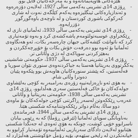
هێزەكانی هاوپەیمانانەوە ‌و بە مەرجەكانیان قایل بوو.
- ڕۆژی 14ی تشرینی یەكەمی ساڵی 1927، لەلایەن دۆزەرەوە
‌و ئەندازیارەكانی ئینگلیزەوە یەكەم كێڵگەی نەوت لە شاری
كەركوكی باشوری كوردستان ‌و لە ناوچەی باوەگوڕگوڕ
دۆزرایەوە.
- ڕۆژی 14ی تشرینی یەكەمی ساڵی 1933، ئەڵمانیای نازی لە
ڕێكخراوی عوسبەتولئومەم پاشەكشەی كرد ‌و بەوە تۆمەتباری
كرد كە ناتوانێت كێشەكانی جیهان چارەسەر بكات، ئەو هەنگاوەی
ئەڵمانیا بۆ ئەوە بوو دەرفەت خۆش بكات بۆ خۆپڕچەككردن و
بەهێزكردنی سوپاكەی لە دژی وڵاتانی تر.
- ڕۆژی 14ی تشرینی یەكەمی ساڵی 1937، حكومەتی شانشینی
یەكگرتووی بەریتانیا هەستا بە جیاكردنەوەی سنوری نێوان سوریا ‌و
فەڵەستین، كە پێشتر سنورەكانیان هاوبەش بوو پێكەوە پێیان
دەوترا وڵاتی شام.
- بە هۆی ئەو ناڕەزایەتییە زۆرەی بەرامبەر بە كۆچی بەلێشاوی
جولەكەكان بۆ خاكی فەڵەستین سەری هەڵدابوو، ڕۆژی 14ی
تشرینی یەكەمی ساڵی 1938، حكومەتی بەریتانیا ‌و وڵاتانی
عەرەب ڕێككەوتن لەسەر ڕاگرتنی كۆچی جولەكەكان بۆ ماوەی
دوو ساڵا، بەڵام دواتر رێككەوتننامەكە شكستی هێنا.
- ڕۆژی 14ی تشرینی یەكەمی ساڵی 1944، فەرماندەی
بەناوبانگی سوپای ئەڵمانیا (ئێرڤین ڕۆمڵا) كە بە ڕێویی بیابان
ناسرابوو خۆیی كوشت، چونكە بە هۆی ئەوەی لە جەنگدا شكستی
هێنابوو لەلایەن دادگای سەربازیی ئەڵمانییەوە تۆمەتبار كرابوو بە
خیانەتكردن لە رایخی سێهەم، بۆیە رۆمڵ خۆكوشتنی هەڵبژارد لە