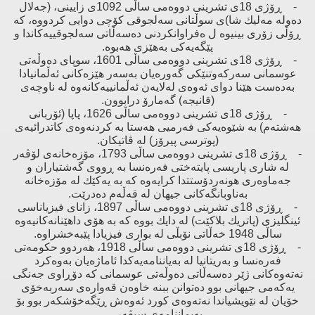
- ڕۆژی 18ی تشرینی دووەمی ساڵی 1092ی زایینی، (جەلال
دەولە مەلیك شا)ی سوڵتانی سەلجوقی كۆچی دوایی كردووە، كە
ڕۆڵی زۆری بینیوە ل ەفراوانكردنی دەسەڵاتی سەلجوقییەكاندا ‌و
پێگەیەكی بەهێزی هەبوە.
- ڕۆژی 18ی تشرینی دووەمی ساڵی 1601، سوپای دەوڵەتی
عوسمانی سەركەوتنێكی گەورەیان بەسەر هێزەكانی ئەڵمانیادا
بەدەست هێنا دوای ئەوەی لەلایەن ئەڵمانییەكانەوە لە ناوچەی
(قانیجە) گەمارۆ درابوون.
- ڕۆژی 18ی تشرینی دووەمی ساڵی 1626، پاپا (ئۆربانی
هەشتەم) بە شێوەیەكی فەرمیی هەستا بە كردنەوەی كاتدرائیەی
(پوترسی پیرۆز) لە ڤاتیكان.
- ڕۆژی 18ی تشرینی دووەمی ساڵی 1793، مۆزەخانەی لۆڤەر
لە شاری پاریسی پایتەختی فەرەنسا بە ڕووی گەشتیاران ‌و
جەماوەری هونەردۆستتدا كرایەوە كە بە یەكێك لە مۆزەخانە
بەناوبانگەكانی جیهان لە قەڵەم دەدرێت.
- ڕۆژی 18ی تشرینی دووەمی ساڵی 1897، زانای فیزیاناسی
ئینگلیزی (پاتریك بلاكێت) لە دایك بووە كە بە هۆی داهێنانەكانیەوە
ساڵی 1948 خەڵاتی نۆبڵی لە بواری فیزیادا پێبەخشراوە.
- ڕۆژی 18ی تشرینی دووەمی ساڵی 1918، هەردوو حكومەتی
فەرەنسا ‌و بەریتانیا لە بەیاننامەیەكدا ئاماژەیان بەوەكرد
نەتەوەكانی ژێر دەسەڵاتی دەوڵەتی عوسمانی كە دۆڕاوی جەنگی
یەكەمی جیهانی بوو دەتوانن ببنە خاوەن قەوارەی سەربەخۆی
خۆیان لە نێویشیاندا نەتەوەی كورد ئەوەش ڕێگەخۆشكەر بوو بۆ
پەیماننامەی سیڤەر.