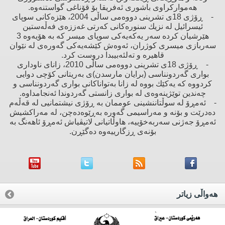
هەمواركراوی باشوری ئەفریقا بۆ قۆناغی گواستنەوە.
- ڕۆژی 18ی تشرینی دووەمی ساڵی 2004، هێزەكانی سوپای
ئیسرائیل لە نزیك سنورەكانی كەرتی غەززەی فەڵەستین
هێرشیان كردە سەر یەكەیەكی سوپای میسر كە بە هۆیەوە 3
سەربازی میسری كوژران، ئەوەش كێشەیەكی گەورەی لە نێوان
قاهیرە ‌و تەلئەبیبدا دروست كرد.
- ڕۆژی 18ی تشرینی دووەمی ساڵی 2010، زانای ناوداری
بواری گەردونناسی (برایان مارسدن)ی بەریتانی كۆچی دوایی
كردووە كە یەكێك بووە لە زانا بەتواناكانی بواری گەردونناسی ‌و
چەندین توێژینەوەی لە بواری زانستی گەردوندا ئەنجامداوە.
- ئەمڕۆ لە سوڵتاننشینی عوممان بە ڕۆژی نیشتمانیی لە قەڵەم
دەدرێت ‌و بۆنە ‌و مەراسیمی گەورە بەڕێوەدەچن، لە مەراكشیش
ئەمڕۆ جەژنی سەربەخۆییە، هاوڵاتیانی لاتیڤیاش ئەمڕۆ ئاهەنگ بە
بۆنەی ڕزگارییەوە دەگێڕن.
هه‌واڵی زیاتر