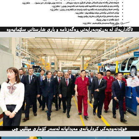
ئاگاداریه‌ك له‌ به‌ڕێوه‌به‌رایه‌تی ڕه‌گه‌زنامه‌ و باری شارستانی سلێمانیه‌وه‌
خوێندنەوەیەكی كرداریانەی مەیدانیانە لەسەر كۆماری میللیی چی