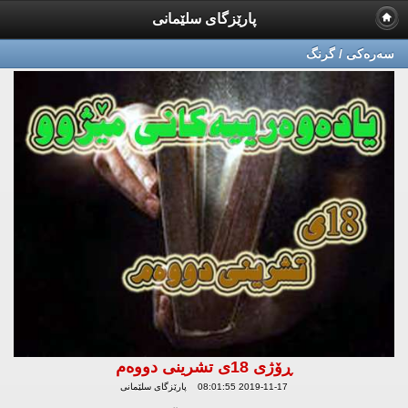
پارێزگای سلێمانی
سه‌ره‌كی / گرنگ
ڕۆژی 18ی تشرینی دووەم
2019-11-17 08:01:55 پارێزگای سلێمانی