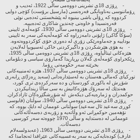
- ڕۆژی 18ی تشرینی دووەمی ساڵی 1922، ئەدیب ‌و
ڕۆماننوسی بەناوبانگی فەرەنسی (مارسیل برۆست) كۆچی دوایی
كردووە كە ڕۆڵی باشی بینیوە لە پێشخستنی ئەدەبی نوێی
فەرەنسیدا ‌و خاوەنی چەندین شاكاری ئەدەبییە.
- ڕۆژی 18ی تشرینی دووەمی ساڵی 1930، كۆمەڵەی ئایینی
(سۆكا گاكی) ژاپۆنی دامەزراوە كە كۆمەڵەیەكی سەر بە ئایینی
بوداییە ‌و جەماوەرێكی زۆری لە دەوری خۆی كۆكردووەتەوە.
- بە هۆی هێرشكردن ‌و داگیركردنی خاكی ئەسیوبیا لەلایەن
هێزەكانی ئیتاڵیاوە، ڕۆژی 18ی تشرینی دووەمی ساڵی 1935،
ڕێكخراوی كۆمەڵەی گەلان بڕیاریدا گەمارۆی سیاسی ‌و دبلۆماتی
بخرێتە سەر حكومەتی ڕۆما.
- ڕۆژی 18ی تشرینی دووەمی ساڵی 1937، هێزە ئەمنییەكانی
توركیای كەمالی هەستان بە لەسێدارەدانی (سەید ڕەزا)ی ڕابەری
شۆڕش لە باكوری كوردستان ‌و دە سەركردەی تری كورد،
هەندێك لە سەرۆك هۆزەكانیش بە سی ساڵا زیندانیكردن
حوكمدران ‌و ژمارەیەكی دیكەش لە شۆڕشگێڕەكان ئازادكران.
- ڕۆژی 18ی تشرینی دووەمی ساڵی 1940، سوڵتان (قابوسی
كوڕی سەعید ئال سەعید) سوڵتانی عوممان لە دایك بووە، كە
نۆهەمین حوكمڕانی ئەو وڵاتەیە ‌و زۆربەی دەسەڵاتەكانی
عوممانی لە دەستدایە ‌و ساڵی 1970 چووەتە سەر كورسیی
دەسەڵات.
- ڕۆژی 18ی تشرینی دووەمی ساڵی 1963، (عەبدولسەلام
عارف) كودەتایەكی بە سەر بەعسییەكانی عێراقدا ئەنجامدا كە