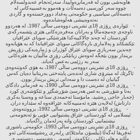
هاوبەشی بوون لە فەرمانڕەواییدا، سەرئەنجام عەبدولسەلام
چووە سەر كورسیی دەسەڵات ‌و هەموو بەعسییەكانی لە
دەسەڵاتی سیاسیی ‌و حكومەتی بەغداد دوورخستەوە ‌و گاردی
نەتەوەییشی هەڵوەشاندەوە.
- ئێوارەی ڕۆژی 18ی تشرینی دووەمی ساڵی 1987، لە هەردوو
ناوچەی چەمچەماڵا ‌و بەرانان مەفرەزەكانی هێزی پێشمەرگەی
كوردستان لە چەند چالاكییەكدا هێرشێكی سوپای عێراقیان
تێكشكاند ‌و پەلاماری بارەگاكانی سوپای عێراقیاندا كە بە هۆیانەوە
چەندین سەربازی سوپای عێراق كوژران ‌و ژمارەیەكی زۆریش
بریندار بوون بێجگە لەوەش زیانێكی زۆری ماڵییان بە هێزەكانی
سەر بە رژێمی بەعس گەیاند.
- ڕۆژی 18ی تشرینی دووەمی ساڵی 1987، بە هۆی كەوتنەوەی
ئاگرێك لە میترۆی شاری لەندەنی پایتەختی بەریتانیا دەیان كەس
گیانیان لە دەست دا ‌و سەدانی تریش بریندار بوون.
- ڕۆژی 18ی تشرینی دووەمی ساڵی 1990، بە فەرمانی دادگای
بەنا و شۆڕشی بەعس هەرسێ‌ شۆڕشگێڕ ‌و تێكۆشەری كورد
(جەبار حاجی ڕەشید، مامۆستا ئەحمەدی سناعە ‌و وەستا بەكری
دارتاش) لەلایەن هێزە ئەمنییەكانە عێراقەوە لە سێدارە دران.
- ڕۆژی 18ی تشرینی دووەمی ساڵی 1992، بزووتنەوەی
ئیسلامی لە كوردستانی عێراق پشتیوانیی خۆیی بۆ ئەنجومەنی
نیشتمانیی كوردستان واتە پەرلەمان ڕاگەیاند.
- ڕۆژی 18ی تشرینی دووەمی ساڵی 1993، حكومەتی باشوری
ئەفریقا لەگەڵا (نیڵسۆن ماندێلا)ی ڕابەری ڕەشپێستەكانی ئەو
وڵاتە ‌و هاوڕێكانی ڕێككەوتن لەسەر ڕەشنوسی دەستووری