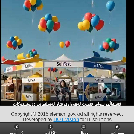
فێستیاڵی سولی فێست لەهەواری شار لەسلێمانی دەستپێدەكات
Copyright © 2015 slemani.gov.krd all rights reserved.
Developed by
DOT Vision
for IT solutions
سەرەکی
هەواڵ
ئاگاداری
گه‌ڕانه‌وه‌