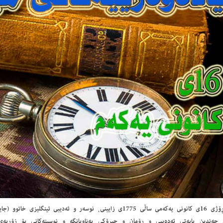
- ڕۆژی 16ی كانونی یەكەمی ساڵی 1775ی زایینی، نوسەر ‌و ئەدیبی ئینگل
 چەندین بابەتی ئەدەبیی ‌و ڕۆمان ‌و چیرۆكی بەناوبانگە ‌و نوسینەكانی بۆ زۆربەی