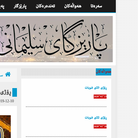
سه‌ره‌تا
هه‌واڵه‌كان
تەندەرەكان
پارێزگار
په‌
هه‌واڵه‌كان
سه‌
ڕۆژی 23ی شوبات
ڕۆژی 16ی كانونی یە
2020-02-23
19-12-10
ڕۆژی 22ی شوبات
2020-02-20