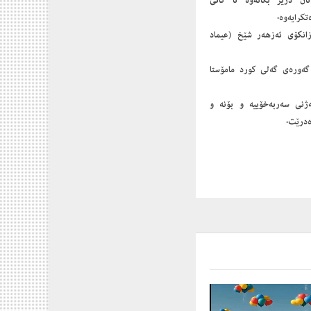
ان درێژ بكاتەوە تا كاتی
كرایەوە.
یژنەی فتوا لە زانكۆی ئەزهەر شێخ (عیماد
ەر ‌و نوسەری گەورەی گەلی كورد مامۆستا
ی سەربەخۆییە ‌و بۆنە ‌و
ەدرێت.