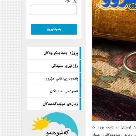
پن كۆد
پڕۆژه‌ جێبه‌جێكراوه‌كان
ڕۆژمێری سلێمانی
یاده‌وه‌رییه‌كانی مێژوو
ئه‌دره‌سی میدیاكان
ژماره‌ی شوێنه‌گشتیه‌كان
یزی خاتوو (جاین ئۆستن) لە دایك بووە كە
 زمانە زیندووەكانی جیهان