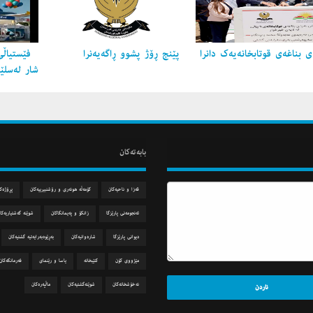
 بناغه‌ی قوتابخانه‌یه‌ك دانرا
پێنج ڕۆژ پشوو ڕاگه‌یه‌نرا
فێستیاڵی
شار لەسلێ
بابه‌ته‌كان
قه‌زا و ناحیه‌كان
كۆمه‌ڵه‌ هونه‌ری و رۆشنبیرییه‌كان
پڕۆژه‌ك
ئه‌نجومه‌نی پارێزگا
زانكۆ و په‌یمانگاكان
شوێنه‌ گه‌شتیاریه‌كا
دیوانی پارێزگا
شاره‌وانیه‌كان
به‌ڕێوه‌به‌رایه‌تیه‌ گشتیه‌كان
مێژووی كۆن
كتێبخانه‌
یاسا و رێنمای
فه‌رمانگه‌كان
نه‌خۆشخانه‌كان
شوێنه‌گشتیه‌كان
ماڵپه‌ره‌كان