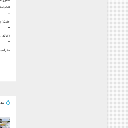
سەرۆكا
ئەنجامد
عفت)ی 
(خالد د
- ئەمڕ
مەراسی
هه‌و