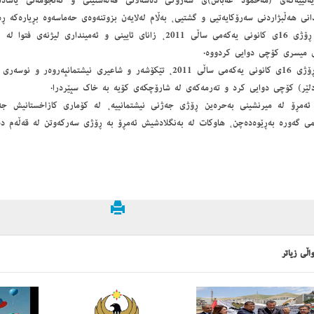
یەتییەكەی (مەحمود عەباس)ی سەرۆكی دەسەڵاتی فەڵەستینی ‌و ئەنجومەنی یاسادان
انی هەڵبژاردنی سەرۆكایەتیی ‌و گشتیی، بەڵام لەلایەن بزوتنەوەی حەماسەوە بڕیارەكە ڕەت
- ڕۆژی 16ی كانونی یەكەمی ساڵی 2011، زانای ئایینی ‌و ئەمینداری ل
میسری كۆچی دوایی كردووە.
- ڕۆژی 16ی كانونی یەكەمی ساڵی 2011، تێكۆشەر ‌و شاعیری نیشتمانپەرو
لێر) كۆچی دوایی كرد ‌و تەرمەكەی لە شارۆچكەی كۆیە بە خاك سپێردرا.
ۆ لە میرنشینی بەحرەین ڕۆژی جەژنی نیشتمانییە، لە كۆماری كازاخستانیش جەژن
می گەورە بەڕێوەدەچن، هاوكات لە بەنگلادشیش ئەمڕۆ بە ڕۆژی سەركەوتن لە قەڵەم د
اڵی زیاتر