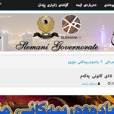
h
یوه‌ندی
گۆشه‌ی زانیاری پێدان
ره‌كی
یاده‌وه‌رییه‌كانی مێژوو
كەم
20
پارێزگای سلێمانی