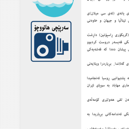
ڵبن)ی ئینگلیزی یانەی (ئەی سی میلان)ی
ئیتاڵیا ‌و جیهان ‌و خاوەنی
یان بۆ كوشتنی (گریگۆری ڕاسپۆتین) داڕشت
انگی قەیسەر دروست كردبوو
 پیشان دەدا كە قەشەیەكی
ونەوەی گشتیی كۆمەڵەی گەلاندا، بڕیاردرا ویلایەتی
ەتی ئێران بە پشتیوانیی ڕوسیا ئەنجامیدا
ری مهاباد بە سوپای ئێران
 هەولێر لە لایەن لقی هەولێری كۆمەڵەی
نەی ڕەهای دەنگی ئەندامەكانی بڕیاریدا بە
1، میرنشینی بەحرەین لە پاش 110 ساڵا لە ژێردەستەیی بەریتانیا سەربەخۆیی