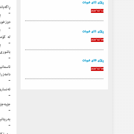
ڕۆژی 12ی شوبات
ڕاگەیان
2020-02-12
دوزخورم
ڕۆژی 11ی شوبات
لە كۆما
2020-02-09
باشوری
ڕۆژی 10ی شوبات
ئاسمانی
2020-02-09
دامەزرا
ئەنسارو
جێبەجێكردنی مادەی 58ی دەستو
بەریتانی