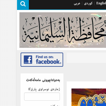
Englis
|
كوردی
|
عربی
بەدواداچوونى مامەڵەكەت
ژمارەى نوسراوى پارێزگا