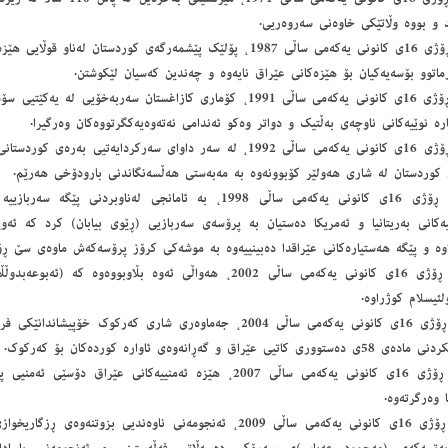
د ‌و بووە وڵاتێكی خاوەنی سەروەریی.
- ڕۆژی 16ی كانونی یەكەمی ساڵی 1987، پۆلێك پێشمەرگەی كوردستان لەن
اتوو بۆسەیەكیان بۆ هێزەكانی عێراق نایەوە ‌و چەندین كەسیان لێكوشتن.
- ڕۆژی 16ی كانونی یەكەمی ساڵی 1991، كۆماری كازاغستان سەربەخۆیی 
رە نوێیەكانی ناوچەی بەڵتیك ‌و دواتر وەكو ئەندامی نەتەوەیەكگرتووەكان وەرگیرا.
- ڕۆژی 16ی كانونی یەكەمی ساڵی 1992، لە سەر داوای سەركردایەتیی بە
 كوردستان لە شاری هەولێر كۆبوونەوە بە مەبەستی هەڵسەنگاندنی بارودۆخی هەرێم.
- ڕۆژی 16ی كانونی یەكەمی ساڵی 1998، بە ئامانجی لەناوبردنی 
یەكانی بەریتانیا ‌و ئەمریكا دەستیان بە پرۆسەی سەربازیی (ڕێوی بیابان) كرد كە ئ
‌وە ‌و پێگە هەستیارەكانی عێراقدا دەبینییەوە بە موشەكی كرۆز پرۆسەكەش ماوەی سێ‌ ڕۆ
- ڕۆژی 16ی كانونی یەكەمی ساڵی 2002، هەواڵی ئەوە بڵاوبووەوە ك
لئیسلام كوژراوە.
- ڕۆژی 16ی كانونی یەكەمی ساڵی 2004، جەماوەری شاری كەركوك خۆپیشا
وری كاتیی عێراق ‌و گەڕانەوەی ئاوارە كوردەكان بۆ كەركوك.
- ڕۆژی 16ی كانونی یەكەمی ساڵی 2007، هێزە ئەمنییەكانی عێراق دۆ
ا وەرگرتەوە.
- ڕۆژی 16ی كانونی یەكەمی ساڵی 2009، ئەنجومەنی ناوەندیی بزوتنەوە