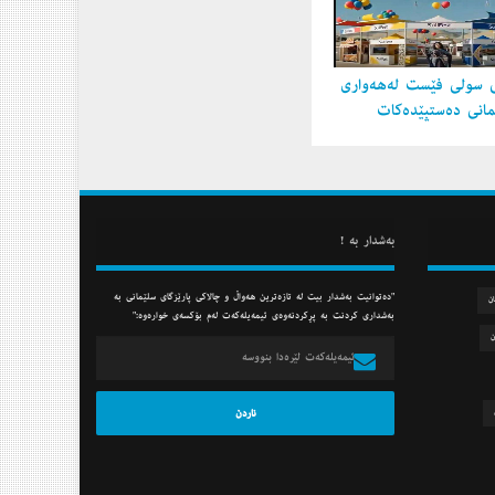
 سولی فێست لەهەواری
مانی دەستپێدەكات
به‌شدار به‌ !
"ده‌توانیت به‌شدار بیت له‌ تازه‌ترین هه‌واڵ و چالاكی پارێزگای سلێمانی به‌
ان
به‌شداری كردنت به‌ پڕكردنه‌وه‌ی ئیمه‌یله‌كه‌ت له‌م بۆكسه‌ی خواره‌وه‌:"
ن