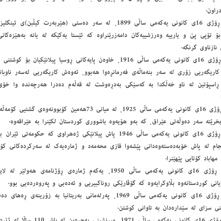
راون.
- ڕۆژی 16ی كانونی یەكەمی ساڵی 1899، لە سەر دەستی (هێربەرت كی
بۆ تۆپی پێ ‌و یارییە وەرزشییەكان دامەزرێنراوە كە ئێستا یەكێكە لە یانە بەهێزەكانی 
نازناوی گرنگە.
- ڕۆژی 16ی كانونی یەكەمی ساڵی 1916، خاوەن پایەكانی ڕوسیا پیلانێك
كاریگەریی زۆری لە سەر بنەماڵەی فەرمانڕەوا هەبوو، ئەوەش كاریگەریی لەسەر ناوب
ڕاسپۆتین لە ناو خەڵكدا بە كەسێكی بەدڕەوشت لە قەڵەم دەدرا هەرچەندە وا خۆی
- ڕۆژی 16ی كانونی یەكەمی ساڵی 1925، لە میانی 73هەمین كۆبو
خرێتە سەر دەوڵەتی عێراق، كە بەو هۆیەوە باشووری كوردستان لكێنرا بە عێراقەوە.
- ڕۆژی 16ی كانونی یەكەمی ساڵی 1946 پاش پیلانێكی ژەهراوی كە حكوم
جام لە پاش خۆبەدەستەوەدانی پێشەوا قازی محەمەد ‌و ژمارەیەك لە سەركردەكانی كۆما
مهاباد كۆتایی پێهێنرا.
- ڕۆژی 16ی كانونی یەكەمی ساڵی 1950، یەكەم ژمارەی ڕۆژنامەی
یانی كوردستانەوە بڵاوكرایەوە كە گۆڤارێكی روناكبیریی ‌و ئەدەبی ‌و پەروەردەیی بوو.
- ڕۆژی 16ی كانونی یەكەمی ساڵی 1969، پەرلەمانی بەریتانیا بە زۆری
ی سزای لە سێدارەدان بە تاوانی كوشتن.
- ڕۆژی 16ی كانونی یەكەمی ساڵی 971