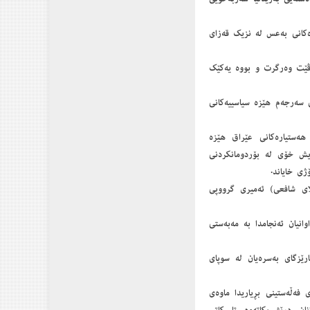
او قوڵایی هێزەكانی بەعس لە نزیك قەزای
لە یەكێتیی سۆڤێت وەرگرت ‌و بووە یەكێك
رەی كوردستانی سەرجەم هێزە سیاسییەكانی
پێگە سەربازییە هەستیارەكانی عێراق هێزە
ەویش خۆی لە بۆردومانكردنی
ژی خایاند.
ە (ئەبوعەبدوڵڵای شافعی) ئەمیری گرووپی
ندانێكی فراوانیان ئەنجامدا بە مەبەستی
سێی ئەمنیی پارێزگای بەسرەیان لە سوپای
ی ڕزگاریخوازی فەڵەستینی بڕیاریدا ماوەی