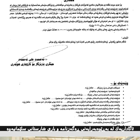
ئاگاداریه‌ك له‌ به‌ڕێوه‌به‌رایه‌تی ڕه‌گه‌زنامه‌ و باری شارستانی سلێمانیه‌وه‌