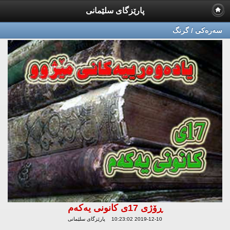
پارێزگای سلێمانی
سه‌ره‌كی / گرنگ
ڕۆژی 17ی كانونی یەكەم
2019-12-10 10:23:02 پارێزگای سلێمانی