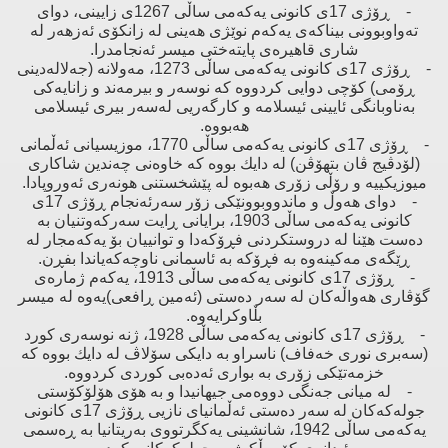
- ڕۆژی 17ی كانونی یەكەمی ساڵی 1267ی زایینی، دوای
تەواوبوونی بیناكەی یەكەم نوێژی هەینی لە زانكۆی ئەزهەر لە
شاری قاهیرەی پایتەختی میسر ئەنجامدرا.
- ڕۆژی 17ی كانونی یەكەمی ساڵی 1273، مەولانە (جەلالەدینی
ڕۆمی) كۆچی دوایی كردووە كە نوسەر ‌و بیرمەند ‌و زانایەكی
بەناوبانگی ئایینی ئیسلامە ‌و كارگەریی لەسەر بیری ئیسلامی
هەبووە.
- ڕۆژی 17ی كانونی یەكەمی ساڵی 1770، موزیسیانی ئەڵمانی
(لۆدڤیج ڤان بتهۆڤن) لە دایك بووە كە خاوەنی چەندین شاكاری
میوزیكییە ‌و رۆڵی زۆری هەبوە لە پێشخستنی هونەری ئەوروپادا.
- دوای هەوڵ ‌و ماندووبوونێكی زۆر سەرئەنجام ڕۆژی 17ی
كانونی یەكەمی ساڵی 1903، برایانی ڕایت سەركەوتنیان بە
دەست هێنا لە دروستكردنی فڕۆكەدا ‌و توانییان بۆ یەكەمجار لە
ڕێگەی مەكینەوە بە فڕۆكە بە ئاسمانی ناوچەكەیاندا بفڕن.
- ڕۆژی 17ی كانونی یەكەمی ساڵی 1913، یەكەم ژمارەی
گۆڤاری هەواڵەكان لە سەر دەستی (ئەمین ڕافعی)یەوە لە میسر
بڵاوكرایەوە.
- ڕۆژی 17ی كانونی یەكەمی ساڵی 1928، ژنە نوسەری كورد
(سەبری نوری خەفاف) ناسراو بە دایكی سۆلاڤ لە دایك بووە كە
خزمەتێكی زۆری بە بواری ئەدەبی كوردی كردووە.
- لە میانی جەنگی دووەمی جیهانیدا ‌و بە هۆی هۆلۆكۆستی
جولەكەكان لە سەر دەستی ئەڵمانیای نازیی ڕۆژی 17ی كانونی
یەكەمی ساڵی 1942، شانشینی یەكگرتووی بەریتانیا بە ڕەسمی