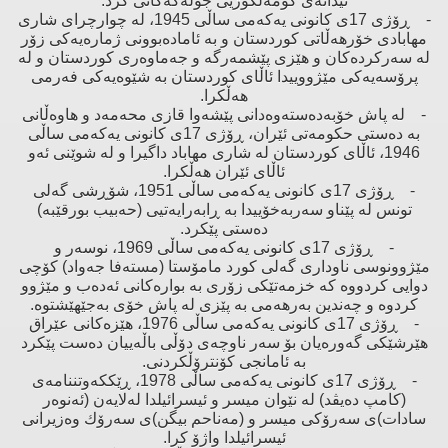
ئیدانەی كۆمەڵكوژیی جولەكەكانی كرد.
- ڕۆژی 17ی كانونی یەكەمی ساڵی 1945، لە چوارچرای شاری
مهابادی خۆرهەڵاتی كوردستان ‌و بە ئامادەبوونی ژمارەیەكی زۆر
لە سەركردەكان ‌و هێزی پێشمەرگە ‌و جەماوەری كوردستان ‌و لە
پرۆسەیەكی مێژووییدا ئاڵای كوردستان بە شێوەیەكی فەرمی
هەڵكرا.
- لە پاش خۆبەدەستەوەدانی پێشەوا قازی محەمەد ‌و هاوەڵانی
بە دەستی حكومەتی ئێران، ڕۆژی 17ی كانونی یەكەمی ساڵی
1946، ئاڵای كوردستان لە شاری مهاباد داگیرا ‌و لە شوێنی ئەو
ئاڵای ئێران هەڵكرا.
- ڕۆژی 17ی كانونی یەكەمی ساڵی 1951، شۆڕشی گەلی
تونس لە پێناو سەربەخۆییدا بە ڕابەرایەتیی (حەبیب بورقێبە)
دەستی پێكرد.
- ڕۆژی 17ی كانونی یەكەمی ساڵی 1969، نوسەر ‌و
مێژوونوسی ناوداری گەلی كورد مامۆستا (مستەفا جەواد) كۆچی
دوایی كردووە كە خزمەتێكی زۆری بە بوارەكانی ئەدەب ‌و مێژوو
كردوە ‌و چەندین بەرهەمی بە پێزی لە پاش خۆی بەجێهێشتوە.
- ڕۆژی 17ی كانونی یەكەمی ساڵی 1976، هێزەكانی عێراق
هێرشێكی گەورەیان بۆ سەر ناوچەی دۆڵی باڵەییان دەست پێكرد
بە ئامانجی كۆنترۆڵكردنی.
- ڕۆژی 17ی كانونی یەكەمی ساڵی 1978، ڕێككەوتننامەی
(كامپ دەیڤد) لە نێوان میسر ‌و ئیسرائیلدا لەلایەن (ئەنوەر
سادات)ی سەرۆكی میسر ‌و (مەناحم بیگن)ی سەرۆك وەزیرانی
ئیسرائیلدا واژۆ كرا.