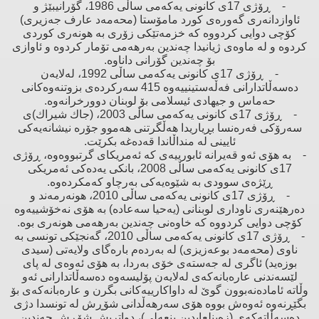
- ڕۆژی 17ی كانونی یەكەمی ساڵی 1986، گۆرانیبێژ ‌و
ئاوازدانەری گەورەی كورد مامۆستا (محەمەد عارف جەزیری)
كۆچی دوایی كردووە كە خزمەتێكی زۆری بە هونەری كوردی
كردوە ‌و لە ماوەی ژیانیدا چەندین بەرهەمی تۆمار كردوە ‌و ئاوازی
بۆ چەندین گۆرانی داناوە.
- ڕۆژی 17ی كانونی یەكەمی ساڵی 1992، لەلایەن
دەسەڵاتدارانی فەڵەستینییەوە 415 سەركردەی بزوتنەوەكانی
حەماس ‌و جیهادی ئیسلامی بۆ لوبنان دوورخرانەوە.
- ڕۆژی 17ی كانونی یەكەمی ساڵی 2003، (جاك شیراك)ی
سەرۆكی فەرەنسا بڕیاریدا هەڵگرتنی هەموو جۆرە نیشانەیەكی
ئایینی لە منداڵاندا قەدەغە بكرێت.
- بە هۆی ئەو قەیرانە ئابورییەی كە ئەمریكای گرتبووەوە، ڕۆژی
17ی كانونی یەكەمی ساڵی 2008، بانكی یەدەكی ئەمریكی
ڕێژەی سوودی بە شێوەیەكی بەرچاو كەمكردەوە.
- ڕۆژی 17ی كانونی یەكەمی ساڵی 2010، هونەرمەند ‌و
دەرهێنەری ناوداری لوبنانی (یەحیا سەعادە) بە هۆی نەخۆشییەوە
كۆچی دوایی كردووە كە خاوەنی چەندین بەرهەمی هونەری بوە.
- ڕۆژی 17ی كانونی یەكەمی ساڵی 2010، گەنجێكی تونسی بە
ناوی (محەمەد بوعەزیزی) لە بەردەم بارەگای ولایەتی (سیدی
بوزەید) ئاگری لە جەستەی خۆی بەردا، بە هۆی ئەوەی لە پای
لێسەندنی عارەبانەكەی لەلایەن پۆلیسەوە دەسەڵاتدارانی ئەو
وڵاتە ئامادەنەبوون گوێ‌ لە داواكارییەكانی بگرن ‌و عارەبانەكەی بۆ
بگێڕنەوە ئەوەش بووە هۆی سەرهەڵدانی شۆڕش لە تونسدا دژی
دەسەڵاتەكەی (زەینلعابدین بنعەلی)، دواتریش شۆڕش چەندین