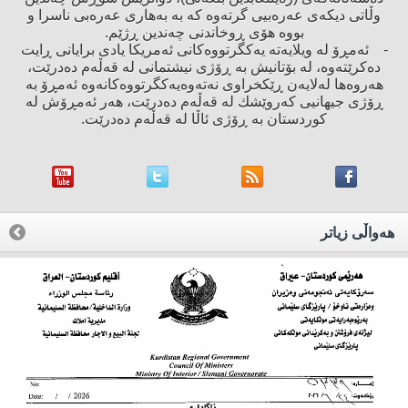
وڵاتی دیكەی عەرەبیی گرتەوە كە بە بەهاری عەرەبی ناسرا ‌و
بووە هۆی ڕوخاندنی چەندین ڕژێم.
- ئەمڕۆ لە ویلایەتە یەكگرتووەكانی ئەمریكا یادی برایانی ڕایت
دەكرێتەوە، لە بۆتانیش بە ڕۆژی نیشتمانی لە قەڵەم دەدرێت،
هەروەها لەلایەن ڕێكخراوی نەتەوەیەكگرتووەكانەوە ئەمڕۆ بە
ڕۆژی جیهانیی كەروێشك لە قەڵەم دەدرێت، هەر ئەمڕۆش لە
كوردستان بە ڕۆژی ئاڵا لە قەڵەم دەدرێت.
هه‌واڵی زیاتر