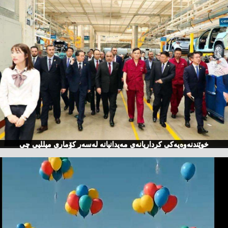
خوێندنەوەیەكی كرداریانەی مەیدانیانە لەسەر كۆماری میللیی چی