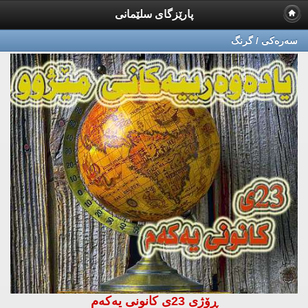
پارێزگای سلێمانی
سه‌ره‌كی / گرنگ
ڕۆژی 23ی كانونی یەكەم