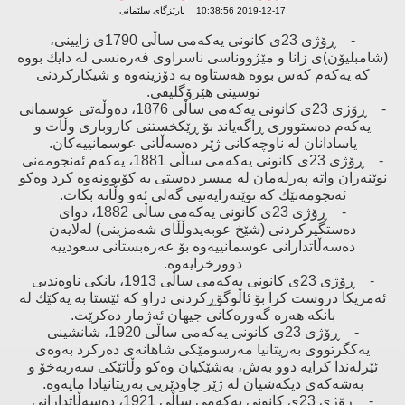
2019-12-17 10:38:56 پارێزگای سلێمانی
- ڕۆژی 23ی كانونی یەكەمی ساڵی 1790ی زایینی،
(شامبلیۆن)ی زانا ‌و مێژووناسی ناسراوی فەرەنسی لە دایك بووە
كە یەكەم كەس بووە هەستاوە بە دۆزینەوە ‌و شیكاركردنی
نوسینی هێرۆگلیفی.
- ڕۆژی 23ی كانونی یەكەمی ساڵی 1876، دەوڵەتی عوسمانی
یەكەم دەستووری ڕاگەیاند بۆ ڕێكخستنی كاروباری وڵات ‌و
یاسادانان لە ناوچەكانی ژێر دەسەڵاتی عوسمانییەكان.
- ڕۆژی 23ی كانونی یەكەمی ساڵی 1881، یەكەم ئەنجومەنی
نوێنەران واتە پەرلەمان لە میسر دەستی بە كۆبوونەوە كرد وەكو
ئەنجومەنێك كە نوێنەرایەتیی گەلی ئەو وڵاتە بكات.
- ڕۆژی 23ی كانونی یەكەمی ساڵی 1882، دوای
دەستگیركردنی (شێخ عوبەیدوڵڵای شەمزینی) لەلایەن
دەسەڵاتدارانی عوسمانییەوە بۆ عەرەبستانی سعودییە
دوورخرایەوە.
- ڕۆژی 23ی كانونی یەكەمی ساڵی 1913، بانكی ناوەندیی
ئەمریكا دروست كرا بۆ ئاڵوگۆڕكردنی دراو كە ئێستا بە یەكێك لە
بانكە هەرە گەورەكانی جیهان ئەژمار دەكرێت.
- ڕۆژی 23ی كانونی یەكەمی ساڵی 1920، شانشینی
یەكگرتووی بەریتانیا مەرسومێكی شاهانەی دەركرد بەوەی
ئێرلەندا كرایە دوو بەش، بەشێكیان وەكو وڵاتێكی سەربەخۆ ‌و
بەشەكەی دیكەشیان لە ژێر چاودێریی بەریتانیادا مایەوە.
- ڕۆژی 23ی كانونی یەكەمی ساڵی 1921، دەسەڵاتدارانی