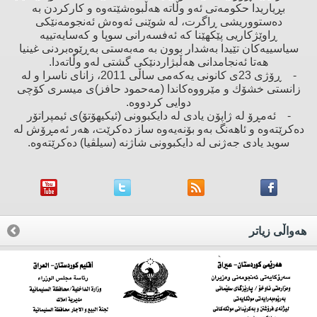
بڕیاریدا حكومەتی ئەو وڵاتە هەڵبوەشێتەوە ‌و كاركردن بە
دەستووریشی ڕاگرت، لە شوێنی ئەوەش ئەنجومەنێكی
ڕاوێژكاریی پێكهێنا كە ئەفسەرانی سوپا ‌و كەسایەتییە
سیاسییەكان تێیدا بەشدار بوون بە مەبەستی بەڕێوەبردنی غینیا
هەتا ئەنجامدانی هەڵبژاردنێكی گشتی لەو وڵاتەدا.
- ڕۆژی 23ی كانونی یەكەمی ساڵی 2011، زانای ناسرا و لە
زانستی خشۆك ‌و مێرووەكاندا (مەحمود حافز)ی میسری كۆچی
دوایی كردووە.
- ئەمڕۆ لە ژاپۆن یادی لە دایكبوونی (ئیكیهۆتۆ)ی ئیمپراتۆر
دەكرێتەوە ‌و ئاهەنگ بەو بۆنەیەوە ساز دەكرێت، هەر ئەمڕۆش لە
سوید یادی جەژنی لە دایكبوونی شاژنە (سیلڤیا) دەكرێتەوە.
هه‌واڵی زیاتر