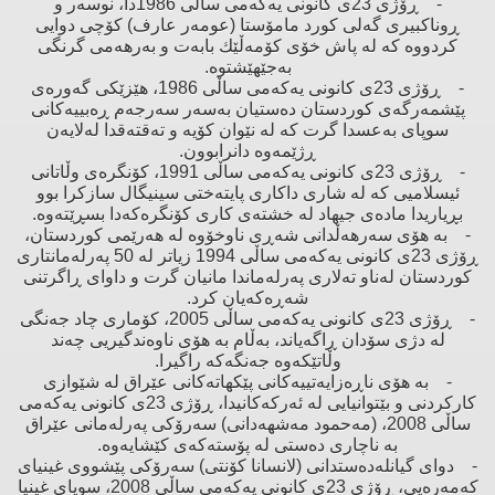
- ڕۆژی 23ی كانونی یەكەمی ساڵی 1986دا، نوسەر ‌و
ڕوناكبیری گەلی كورد مامۆستا (عومەر عارف) كۆچی دوایی
كردووە كە لە پاش خۆی كۆمەڵێك بابەت ‌و بەرهەمی گرنگی
بەجێهێشتوە.
- ڕۆژی 23ی كانونی یەكەمی ساڵی 1986، هێزێكی گەورەی
پێشمەرگەی كوردستان دەستیان بەسەر سەرجەم ڕەبییەكانی
سوپای بەعسدا گرت كە لە نێوان كۆیە ‌و تەقتەقدا لەلایەن
ڕژێمەوە دانرابوون.
- ڕۆژی 23ی كانونی یەكەمی ساڵی 1991، كۆنگرەی وڵاتانی
ئیسلامیی كە لە شاری داكاری پایتەختی سینیگال سازكرا بوو
بڕیاریدا مادەی جیهاد لە خشتەی كاری كۆنگرەكەدا بسڕێتەوە.
- بە هۆی سەرهەڵدانی شەڕی ناوخۆوە لە هەرێمی كوردستان،
ڕۆژی 23ی كانونی یەكەمی ساڵی 1994 زیاتر لە 50 پەرلەمانتاری
كوردستان لەناو تەلاری پەرلەماندا مانیان گرت ‌و داوای ڕاگرتنی
شەڕەكەیان كرد.
- ڕۆژی 23ی كانونی یەكەمی ساڵی 2005، كۆماری چاد جەنگی
لە دژی سۆدان ڕاگەیاند، بەڵام بە هۆی ناوەندگیریی چەند
وڵاتێكەوە جەنگەكە راگیرا.
- بە هۆی ناڕەزایەتییەكانی پێكهاتەكانی عێراق لە شێوازی
كاركردنی ‌و بێتوانیایی لە ئەركەكانیدا، ڕۆژی 23ی كانونی یەكەمی
ساڵی 2008، (مەحمود مەشهەدانی) سەرۆكی پەرلەمانی عێراق
بە ناچاری دەستی لە پۆستەكەی كێشایەوە.
- دوای گیانلەدەستدانی (لانسانا كۆنتی) سەرۆكی پێشووی غینیای
كەمەرەیی، ڕۆژی 23ی كانونی یەكەمی ساڵی 2008، سوپای غینیا