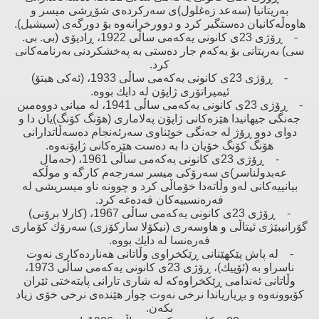
بەریتانیا (سەعد زەغلول)ی سەركردەی شۆڕشی میسر ‌و
هاوەڵەكانیان دەستگیر كرد ‌و دوورخرانەوە بۆ دورگەی (سیشیل).
- ڕۆژی 23ی كانونی یەكەمی ساڵی 1922، ڕادیۆی (بی. بی.
سی) بەریتانی بۆ یەكەم جار دەستی بە پەخشكردنی بەرنامەكانی
كرد.
- ڕۆژی 23ی كانونی یەكەمی ساڵی 1933، (ئەكی هیتۆ)
ئیمپراتۆری ژاپۆن لە دایك بووە.
- ڕۆژی 23ی كانونی یەكەمی ساڵی 1941، لە میانی دووەمین
جەنگی جیهانیدا هێزەكانی ژاپۆن پەلاماری (هۆنگ كۆنگ)یان دا ‌و
دوای دوو ڕۆژ لە جەنگی خوێناوی سەرئەنجام دەسەڵاتدارانی
هۆنگ كۆنگ خۆیان دا بە دەست هێزەكانی ژاپۆنەوە.
- ڕۆژی 23ی كانونی یەكەمی ساڵی 1961، (جەمال
عەبدولناسر)ی سەرۆكی میسر سەرجەم كارگە ‌و موڵكە
بیانییەكانی لەو وڵاتەدا خۆماڵی كرد ‌و چوونە ناو میسریشی لە
فەرەنسییەكان قەدەغە كرد.
- ڕۆژی 23ی كانونی یەكەمی ساڵی 1967، (كارلا برۆنی)
گۆرانیبێژی ئیتاڵی ‌و هاوسەری (نیكۆلا ساركۆزی) سەرۆك كۆماری
فەرەنسا لە دایك بووە.
- لە پاش پێكهێنانی ڕێكخراوی وڵاتانی هەناردەكاری نەوت
ناسراو بە (ئۆپیك)، ڕۆژی 23ی كانونی یەكەمی ساڵی 1973،
وڵاتانی ئەندامی ڕێكخراوەكە لە شاری تارانی پایتەختی ئێران
كۆبوونەوە ‌و بڕیاریاندا نرخی نەوت چوار هێندەی نرخی خۆی زیاد
بكەن.