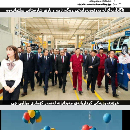
ئاگاداریه‌ك له‌ به‌ڕێوه‌به‌رایه‌تی ڕه‌گه‌زنامه‌ و باری شارستانی سلێمانیه‌وه‌
خوێندنەوەیەكی كرداریانەی مەیدانیانە لەسەر كۆماری میللیی چی