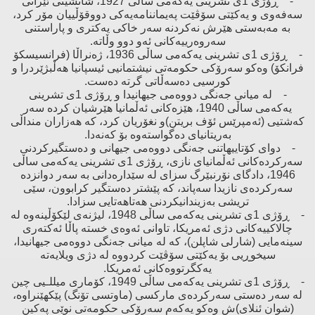
- ڕۆژی 1ی تشرینی یەكەمی ساڵی 1927، شانشینی ئێرانی
سەفەوی ‌و یەكێتی سۆڤێت پەیماننامەیەكی دووقۆڵییان مۆر كرد،
بە مەبەستی هێرش نەكردنە سەر خاكی یەكتری ‌و پاراستنی
سەروەرییەكانی ئەو دوو وڵاتە.
- ڕۆژی 1ی تشرینی یەكەمی ساڵی 1936، ژەنراڵا (فرانسیسكۆ
فرانكۆ) وەكو سەرۆكی حكومەتی نیشتمانیی ئیسپانیا هەڵبژێردرا ‌و
كورسیی دەسەڵاتی گرتە دەست.
- لە میانی جەنگی دووەمی جیهانیدا ‌و ڕۆژی 1ی تشرینی
یەكەمی ساڵی 1940، هێزەكانی ئەڵمانیا هێرشیان كردە سەر
كەشتیی (ئەمپرێس ئۆف بریتن)‌و نغۆریان كرد، كە هەزاران منداڵی
بەریتانیای دەگواستەوە بۆ كەنەدا.
- دوای كۆتاییهاتنی جەنگی دووەمی جیهانی ‌و دەستگیركردنی
سەركردەكانی ئەڵمانیای نازی، ڕۆژی 1ی تشرینی یەكەمی ساڵی
1946، دادگای نۆرنبێرگ سزای لە سێدارەدانی بە سەر دوانزدە
سەركردەی نازیدا سەپاند، كە پێشتر دەستگیر كرابوون، سێی
تریشی بەزیندانیكردنی هەتاهەتایی سزادا.
- ڕۆژی 1ی تشرینی یەكەمی ساڵی 1948، لیژنەی لێكۆڵینەوە لە
چالاكییەكانی دژی ئەمریكا، تاوانی ئەوەی خستە پاڵا ئەكتەری
سینەمایی (شارلی شاپلن)، كە لە میانی جەنگی دووەمی جیهانیدا،
سیخوڕیی بۆ یەكێتی سۆڤێت كردووە لە دژی ویلایەتە
یەكگرتووەكانی ئەمریكا.
- ڕۆژی 1ی تشرینی یەكەمی ساڵی 1949، كۆماری میللـیی چین
لە سەر دەستی سەركردەی ماركسی (ماوتسی تۆنگ) پێكهێنراوە،
(شوان ئنلای)ش وەكو یەكەم سەرۆكی حكومەتی نوێی پەكین