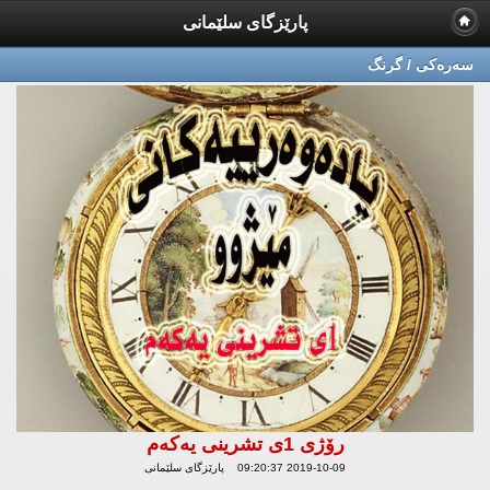
پارێزگای سلێمانی
سه‌ره‌كی / گرنگ
رۆژی 1ی تشرینی یەكەم
2019-10-09 09:20:37 پارێزگای سلێمانی