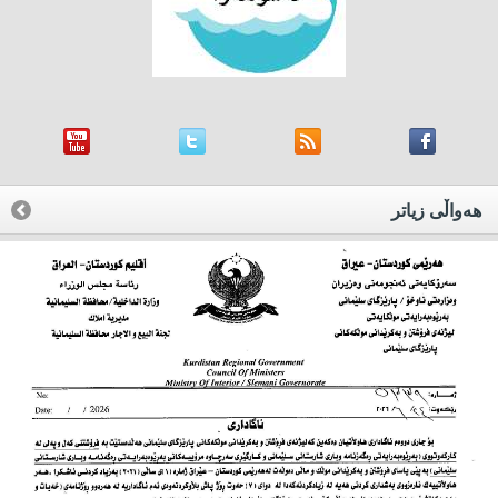
هه‌واڵی زیاتر