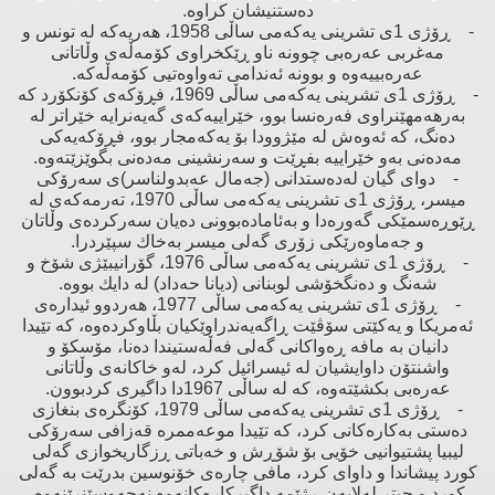
دەستنیشان كراوە.
- ڕۆژی 1ی تشرینی یەكەمی ساڵی 1958، هەریەكە لە تونس ‌و
مەغربی عەرەبی چوونە ناو ڕێكخراوی كۆمەڵەی وڵاتانی
عەرەبییەوە ‌و بوونە ئەندامی تەواوەتیی كۆمەڵەكە.
- ڕۆژی 1ی تشرینی یەكەمی ساڵی 1969، فڕۆكەی كۆنكۆرد كە
بەرهەمهێنراوی فەرەنسا بوو، خێراییەكەی گەیەنرایە خێراتر لە
دەنگ، كە ئەوەش لە مێژوودا بۆ یەكەمجار بوو، فڕۆكەیەكی
مەدەنی بەو خێراییە بفڕێت ‌و سەرنشینی مەدەنی بگوێزێتەوە.
- دوای گیان لەدەستدانی (جەمال عەبدولناسر)ی سەرۆكی
میسر، ڕۆژی 1ی تشرینی یەكەمی ساڵی 1970، تەرمەكەی لە
ڕێوڕەسمێكی گەورەدا ‌و بەئامادەبوونی دەیان سەركردەی وڵاتان
‌و جەماوەرێكی زۆری گەلی میسر بەخاك سپێردرا.
- ڕۆژی 1ی تشرینی یەكەمی ساڵی 1976، گۆرانیبێژی شۆخ ‌و
شەنگ ‌و دەنگخۆشی لوبنانی (دیانا حەداد) لە دایك بووە.
- ڕۆژی 1ی تشرینی یەكەمی ساڵی 1977، هەردوو ئیدارەی
ئەمریكا ‌و یەكێتی سۆڤێت ڕاگەیەندراوێكیان بڵاوكردەوە، كە تێیدا
دانیان بە مافە ڕەواكانی گەلی فەڵەستیندا دەنا، مۆسكۆ ‌و
واشنتۆن داوایشیان لە ئیسرائیل كرد، لەو خاكانەی وڵاتانی
عەرەبی بكشێتەوە، كە لە ساڵی 1967دا داگیری كردبوون.
- ڕۆژی 1ی تشرینی یەكەمی ساڵی 1979، كۆنگرەی بنغازی
دەستی بەكارەكانی كرد، كە تێیدا موعەممرە قەزافی سەرۆكی
لیبیا پشتیوانیی خۆیی بۆ شۆڕش ‌و خەباتی ڕزگاریخوازی گەلی
كورد پیشاندا ‌و داوای كرد، مافی چارەی خۆنوسین بدرێت بە گەلی
كورد ‌و چیتر لەلایەن ڕژێمە داگیركارەكانەوە نەچەوسێنرێنەوە.