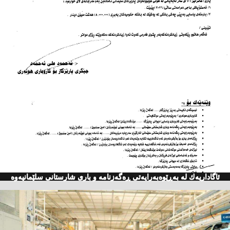
ئاگاداریه‌ك له‌ به‌ڕێوه‌به‌رایه‌تی ڕه‌گه‌زنامه‌ و باری شارستانی سلێمانیه‌وه‌