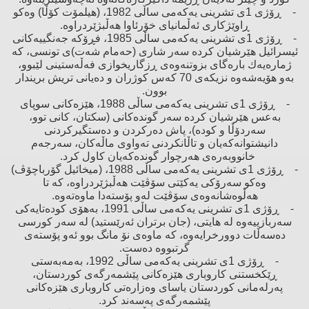
- ڕۆژی 1ی تشرینی یەكەمی ساڵی 1982، (هیلمۆت كۆڵا) وەكو
ڕاوێژكاری ئەڵمانیای خۆرئاوا هەڵبژێردراوە.
- ڕۆژی 1ی تشرینی یەكەمی ساڵی 1985، فڕۆكە جەنگییەكانی
ئیسرائیل هێرشیان كردە سەر شاری (حەمام شەت)ی تونسی، كە
ژمارەیەك بارەگای بزوتنەوەی ڕزگاریخوازی فەڵەستینی لێبوو،
بەو هۆیەشەوە نزیكەی 70 كەس كوژران ‌و دەیانی تریش بریندار
بوون.
- ڕۆژی 1ی تشرینی یەكەمی ساڵی 1988، هێزەكانی سوپای
بەعس هێرشیان كردە سەر گوندەكانی (سكتان، كانی توو،
سەردۆڵا ‌و كودە)، پاش دەركردن ‌و دەستگیركردنی
دانیشتوانەكەیان ‌و تاڵانكردنی تەواوی ماڵەكان، سەرجەم
خانووبەرەی هەرچوار گوندەكەیان كاول كرد.
- ڕۆژی 1ی تشرینی یەكەمی ساڵی 1988، (میخائیل گۆرباچۆڤ)
وەكو سەرۆكی یەكێتی سۆڤێت هەڵبژێردراوە، كە تا
هەڵوەشانەوەی سۆڤێت لەو پۆستەدا ماوەتەوە.
- ڕۆژی 1ی تشرینی یەكەمی ساڵی 1991، بەهۆی كودەتایەكی
سەربازییەوە لە هایتی، (جان برتران ئەرێستید) لە سەر كورسی
دەسەڵات دوورخرایەوە، كە ماوەی نۆ مانگ بوو ئەو پۆستەی
گرتبووە دەست.
- ڕۆژی 1ی تشرینی یەكەمی ساڵی 1992، بەمەبەستی
ڕێكخستنی كاروباری هێزەكانی پێشمەرگەی كوردستان،
پەرلەمانی كوردستان یاسای وەزارەتی كاروباری هێزەكانی
پێشمەرگەی پەسەند كرد.