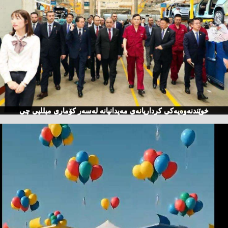
خوێندنەوەیەكی كرداریانەی مەیدانیانە لەسەر كۆماری میللیی چی