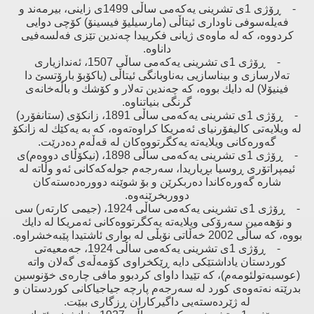
- ڕۆژی 1ی تشرینی یەكەمی ساڵی 1499ی زاینی، بیرمەند ‌و
فەیلەسوفی ناوداری ئیتاڵی (مارسیلیۆ فیسینۆ) كۆچی دوایی
كردووە، كە لە ماوەی ژیانی فكرییدا چەندین تێزی فەلسەفیی
داناوە.
- ڕۆژی 1ی تشرینی یەكەمی ساڵی 1507، ئەندازیاری
تەلارسازی ‌و بیناسازیی بەناوبانگی ئیتاڵی (یاكۆبۆ بارۆتسێ‌ دا
فینیۆلا) لە دایك بووە، كە چەندین تەلار ‌و كۆشك ‌و باڵەخانەی
گرنگی بنیاتناوە.
- ڕۆژی 1ی تشرینی یەكەمی ساڵی 1891، زانكۆی (ستانفۆرد)
لە ویلایەتی كالیفۆرنیای ئەمریكا كراوەتەوە، كە بە یەكێك لە زانكۆ
گەورەكانی ویلایەتە یەكگرتووەكان لە قەڵەم دەدرێت.
- ڕۆژی 1ی تشرینی یەكەمی ساڵی 1898، (نیكۆڵای دووەم)ی
ئیمپراتۆری ڕوسیا بڕیاریدا، سەرجەم جولەكەكانی ئەو وڵاتە لە
شارە گەورەكاندا دەربكرێن ‌و بۆ شوێنە دوورەدەستەكان
دووربخرێنەوە.
- ڕۆژی 1ی تشرینی یەكەمی ساڵی 1924، (جیمی كارتەر) سی
‌و نۆهەمین سەرۆكی ویلایەتە یەكگرتووەكانی ئەمریكا لە دایك
بووە، كە ساڵی 2002 خەڵاتی نۆبڵی لە بواری ئاشتیدا پێبەخشراوە.
- ڕۆژی 1ی تشرینی یەكەمی ساڵی 1924، جەمعیەتی
كوردستان یاداشتێكی دایە ڕێكخراوی كۆمەڵەی گەلان واتە
(عوسبەتولئومەم)، كە تێیدا داوای كردبوو مافی چارەی خۆنوسین
بدرێتە نەتەوەی كورد لە سەرجەم پارچە جیاجیاكانی كوردستان ‌و
لە ژێردەستەیی داگیركاران ڕزگاری ببێت.