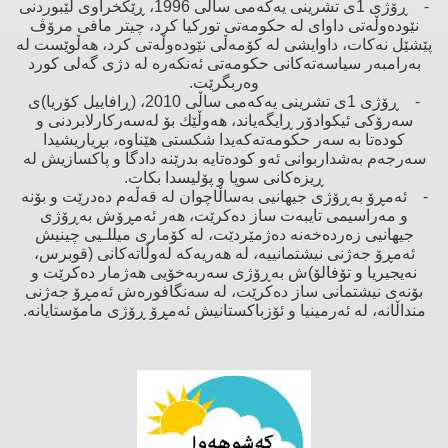
- ڕۆژی 1ی تشرینی یەكەمی ساڵی 1996، ڕێكخراوی لێبوردنی
نێودەوڵەتی داوای لە حكومەتی توركیا كرد، چیتر مافی مرۆڤ
پێشێل نەكات، داوایشی لە كۆمەڵی نێودەوڵەتی كرد، هەڵوێست لە
بەرامبەر سیاسەتەكانی حكومەتی ئەنكەرە لە دژی گەلی كورد
وەربگرێت.
- ڕۆژی 1ی تشرینی یەكەمی ساڵی 2010، (ڕافاییل كۆریا)ی
سەرۆكی ئیكوادۆر ڕایگەیاند، هەوڵێك بۆ لەسەركارلابردنی ‌و
كودەتا بە سەر حكومەتەكەیدا شكستی هێناوە، بڕیاریشیدا
سەرجەم بەشداربوانی ئەو كودەتایە بدرێنە دادگا ‌و پاكسازیش لە
ڕیزەكانی سوپا ‌و پۆلیسدا بكات.
- ئەمڕۆ بەڕۆژی جیهانیی بەساڵاچوان لە قەڵەم دەدرێت ‌و بۆنە
‌و مەراسیمی تایبەت ساز دەكرێت، هەر ئەمڕۆش بەڕۆژی
جیهانیی زەردەخەنە دەژمێردێت، لە كۆماری میللـیی چینیش
ئەمڕۆ جەژنی نیشتمانییە، لە هەریەكە لەوڵاتەكانی (قوبرس،
نەیجیریا ‌و تۆفالۆ)ش بەڕۆژی سەربەخۆیی هەژمار دەكرێت ‌و
بۆنەی نیشتمانی ساز دەكرێت، لە سەنگافورەش ئەمڕۆ جەژنی
منداڵانە، لە ئەرمینیا ‌و ئۆزباكستانیش ئەمڕۆ ڕۆژی مامۆستایانە.